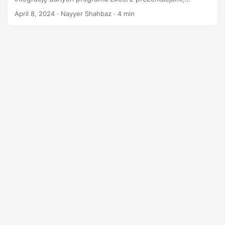
n
raportami i treściami internetowymi, ale także zwiększa
April 8, 2024
· Nayyer Shahbaz · 4 min
dostępność i zrozumienie danych.