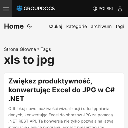
POLSKI
T
o
Home
g
szukaj
kategorie
archiwum
tagi
g
l
Strona Główna
»
Tags
e
xls to jpg
n
a
v
Zwiększ produktywność,
i
konwertując Excel do JPG w C#
g
.NET
a
t
Odblokuj nowe możliwości wizualizacji i udostępniania
i
danych, konwertując Excel do obrazów JPG za pomocą
.NET REST API. Ta konwersja nie tylko pozwala na łatwą
o
integrację danych programu Excel z prezentacjami,