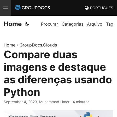
PORTUGUÊS
T
o
Home
g
Procurar
Categorias
Arquivo
Tag
g
l
Home
»
GroupDocs.Clouds
e
Compare duas
n
a
imagens e destaque
v
i
as diferenças usando
g
Python
a
t
September 4, 2023
· Muhammad Umer · 4 minutos
i
o