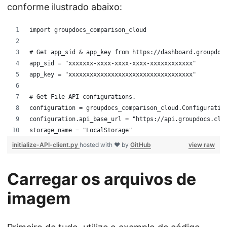
conforme ilustrado abaixo:
import groupdocs_comparison_cloud
# Get app_sid & app_key from https://dashboard.groupdoc
app_sid = "xxxxxxx-xxxx-xxxx-xxxx-xxxxxxxxxxxx"
app_key = "xxxxxxxxxxxxxxxxxxxxxxxxxxxxxxxxxxx"
# Get File API configurations.
configuration = groupdocs_comparison_cloud.Configuratio
configuration.api_base_url = "https://api.groupdocs.clo
storage_name = "LocalStorage"
initialize-API-client.py
hosted with ❤ by
GitHub
view raw
Carregar os arquivos de
imagem