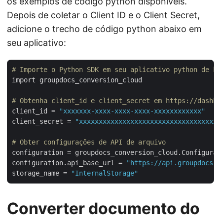
os exemplos de código python disponíveis.
Depois de coletar o Client ID e o Client Secret,
adicione o trecho de código python abaixo em
seu aplicativo:
# Importe o Python SDK em seu aplicativo python de ht
import groupdocs_conversion_cloud

# Obtenha client_id e client_secret em https://dashbo
client_id = 
"xxxxxxx-xxxx-xxxx-xxxx-xxxxxxxxxxxx"
client_secret = 
"xxxxxxxxxxxxxxxxxxxxxxxxxxxxxxxxxxx"
# Obter configurações de API de arquivo
configuration = groupdocs_conversion_cloud.Configurat
configuration.api_base_url = 
"https://api.groupdocs.c
storage_name = 
"InternalStorage"
Converter documento do