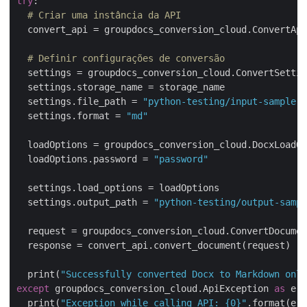
try
:

# Criar uma instância da API
  convert_api = groupdocs_conversion_cloud.ConvertApi
# Definir configurações de conversão
  settings = groupdocs_conversion_cloud.ConvertSettin
  settings.storage_name = storage_name

  settings.file_path = 
"python-testing/input-sample-f
  settings.format = 
"md"
  loadOptions = groupdocs_conversion_cloud.DocxLoadOp
  loadOptions.password = 
"password"
  settings.load_options = loadOptions

  settings.output_path = 
"python-testing/output-sampl
  request = groupdocs_conversion_cloud.ConvertDocumen
  response = convert_api.convert_document(request)

  print(
"Successfully converted Docx to Markdown onli
except
 groupdocs_conversion_cloud.ApiException 
as
 e:

  print(
"Exception while calling API: {0}"