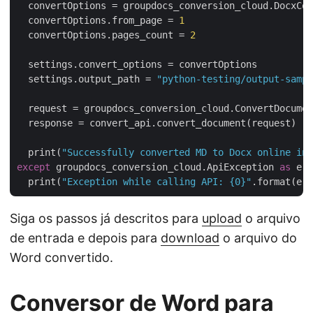
  convertOptions = groupdocs_conversion_cloud.DocxCon
  convertOptions.from_page = 
1
  convertOptions.pages_count = 
2
  settings.convert_options = convertOptions

  settings.output_path = 
"python-testing/output-sampl
  request = groupdocs_conversion_cloud.ConvertDocumen
  response = convert_api.convert_document(request)

  print(
"Successfully converted MD to Docx online in 
except
 groupdocs_conversion_cloud.ApiException 
as
 e:

  print(
"Exception while calling API: {0}"
Siga os passos já descritos para
upload
o arquivo
de entrada e depois para
download
o arquivo do
Word convertido.
Conversor de Word para