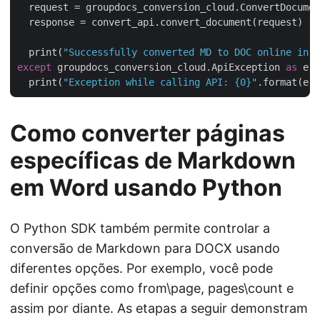
  request = groupdocs_conversion_cloud.ConvertDocumen
  response = convert_api.convert_document(request)

  print(
"Successfully converted MD to DOC online in P
except
 groupdocs_conversion_cloud.ApiException 
as
 e:

  print(
"Exception while calling API: {0}"
Como converter páginas
específicas de Markdown
em Word usando Python
O Python SDK também permite controlar a
conversão de Markdown para DOCX usando
diferentes opções. Por exemplo, você pode
definir opções como from\page, pages\count e
assim por diante. As etapas a seguir demonstram