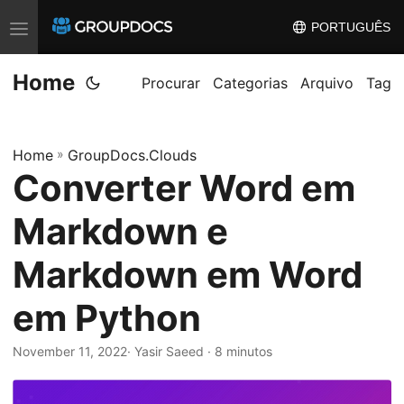
PORTUGUÊS
T
o
Home
g
Procurar
Categorias
Arquivo
Tag
g
l
Home
»
GroupDocs.Clouds
e
Converter Word em
n
a
Markdown e
v
i
Markdown em Word
g
em Python
a
t
November 11, 2022
· Yasir Saeed · 8 minutos
i
o