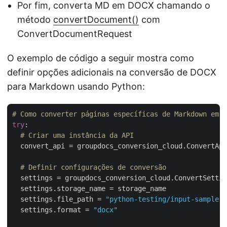
Por fim, converta MD em DOCX chamando o
método
convertDocument()
com
ConvertDocumentRequest
O exemplo de código a seguir mostra como
definir opções adicionais na conversão de DOCX
para Markdown usando Python:
# Como converter páginas específicas de Markdown em W
try
:

# Criar uma instância da API
  convert_api = groupdocs_conversion_cloud.ConvertApi
# Definir configurações de conversão
  settings = groupdocs_conversion_cloud.ConvertSettin
  settings.storage_name = storage_name

  settings.file_path = 
"python-testing/input-sample-f
  settings.format = 
"docx"