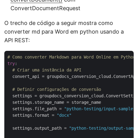
ConvertDocumentRequest
O trecho de código a seguir mostra como
converter md para Word em python usando a
API REST:
# Como converter Markdown para Word Online em Python 
try
:

# Criar uma instância da API
  convert_api = groupdocs_conversion_cloud.ConvertApi
# Definir configurações de conversão
  settings = groupdocs_conversion_cloud.ConvertSettin
  settings.storage_name = storage_name

  settings.file_path = 
"python-testing/input-sample-f
  settings.format = 
"docx"
  settings.output_path = 
"python-testing/output-sampl