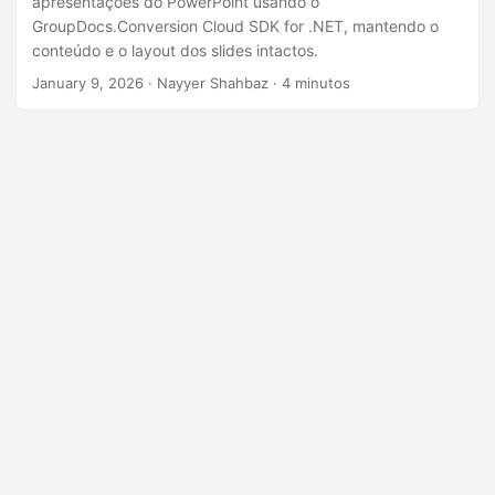
apresentações do PowerPoint usando o
n
GroupDocs.Conversion Cloud SDK for .NET, mantendo o
conteúdo e o layout dos slides intactos.
January 9, 2026
· Nayyer Shahbaz · 4 minutos