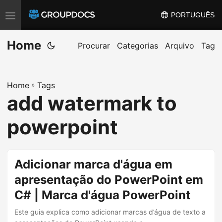
PORTUGUÊS
T
o
Home
g
Procurar
Categorias
Arquivo
Tag
g
l
Home
»
Tags
e
add watermark to
n
a
powerpoint
v
i
g
Adicionar marca d'água em
a
apresentação do PowerPoint em
t
C# | Marca d'água PowerPoint
i
o
Este guia explica como adicionar marcas d’água de texto a