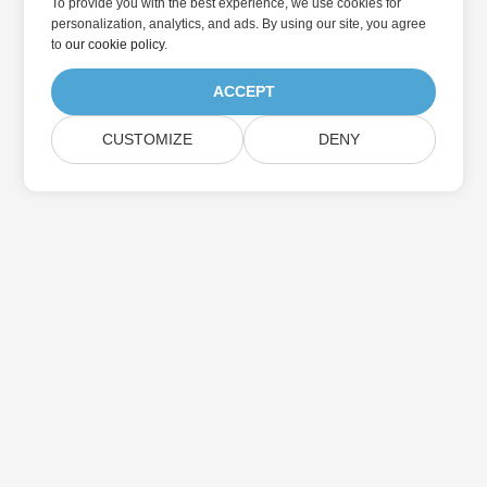
To provide you with the best experience, we use cookies for
personalization, analytics, and ads. By using our site, you agree
to
our cookie policy
.
ACCEPT
CUSTOMIZE
DENY
Home
Products