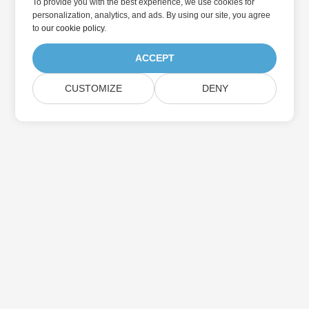
To provide you with the best experience, we use cookies for
personalization, analytics, and ads. By using our site, you agree
to
our cookie policy
.
ACCEPT
CUSTOMIZE
DENY
Home
Products