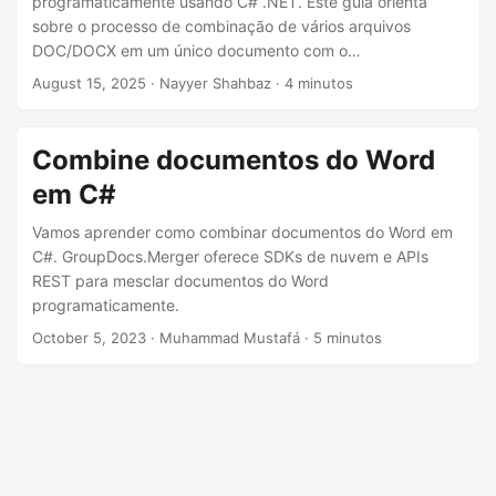
programaticamente usando C# .NET. Este guia orienta
n
sobre o processo de combinação de vários arquivos
DOC/DOCX em um único documento com o
GroupDocs.Merger Cloud SDK para .NET, permitindo uma
August 15, 2025
· Nayyer Shahbaz · 4 minutos
gestão e automação de documentos sem interrupções.
Combine documentos do Word
em C#
Vamos aprender como combinar documentos do Word em
C#. GroupDocs.Merger oferece SDKs de nuvem e APIs
REST para mesclar documentos do Word
programaticamente.
October 5, 2023
· Muhammad Mustafá · 5 minutos