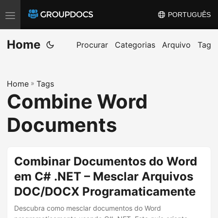
PORTUGUÊS
T
o
Home
g
Procurar
Categorias
Arquivo
Tag
g
l
Home
»
Tags
e
Combine Word
n
a
Documents
v
i
g
Combinar Documentos do Word
a
em C# .NET – Mesclar Arquivos
t
DOC/DOCX Programaticamente
i
o
Descubra como mesclar documentos do Word