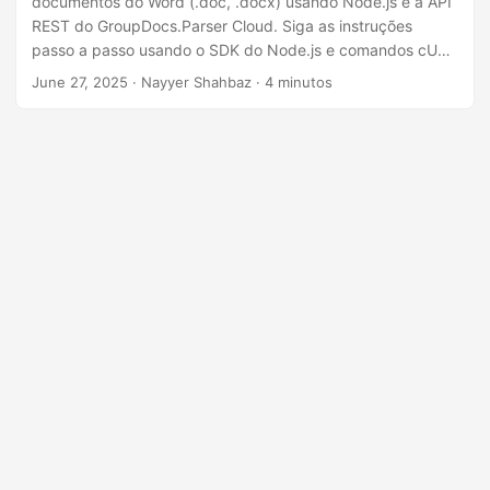
documentos do Word (.doc, .docx) usando Node.js e a API
n
REST do GroupDocs.Parser Cloud. Siga as instruções
passo a passo usando o SDK do Node.js e comandos cURL
para automatizar o processo de extração de imagens.
June 27, 2025
· Nayyer Shahbaz · 4 minutos