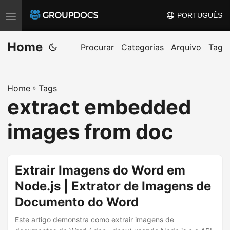
PORTUGUÊS
T
o
Home
g
Procurar
Categorias
Arquivo
Tag
g
l
Home
»
Tags
e
extract embedded
n
a
images from doc
v
i
g
Extrair Imagens do Word em
a
Node.js | Extrator de Imagens de
t
Documento do Word
i
o
Este artigo demonstra como extrair imagens de