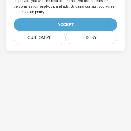
To provide you with the best experience, we use cookies for
personalization, analytics, and ads. By using our site, you agree
to
our cookie policy
.
ACCEPT
CUSTOMIZE
DENY
Home
Products