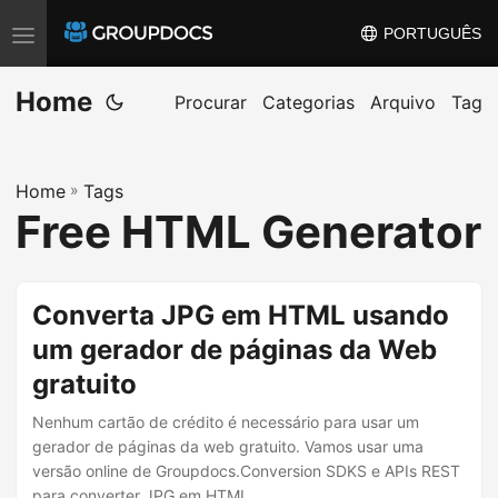
PORTUGUÊS
T
o
Home
g
Procurar
Categorias
Arquivo
Tag
g
l
Home
»
Tags
e
Free HTML Generator
n
a
v
Converta JPG em HTML usando
i
um gerador de páginas da Web
g
gratuito
a
t
Nenhum cartão de crédito é necessário para usar um
i
gerador de páginas da web gratuito. Vamos usar uma
versão online de Groupdocs.Conversion SDKS e APIs REST
o
para converter JPG em HTML.