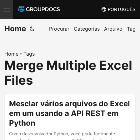
PORTUGUÊS
T
o
Home
g
Procurar
Categorias
Arquivo
Tag
g
l
Home
»
Tags
e
Merge Multiple Excel
n
a
Files
v
i
g
Mesclar vários arquivos do Excel
a
em um usando a API REST em
t
Python
i
o
Como desenvolvedor Python, você pode facilmente