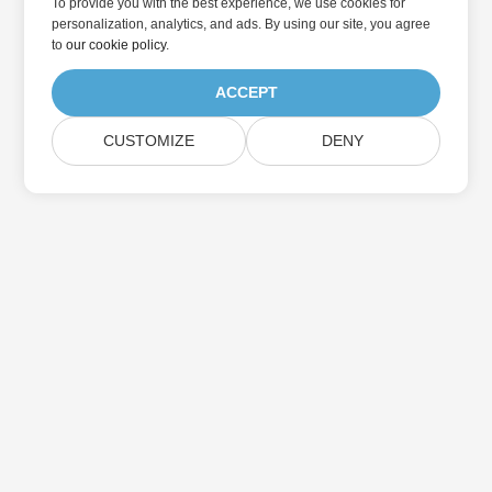
To provide you with the best experience, we use cookies for
personalization, analytics, and ads. By using our site, you agree
to
our cookie policy
.
ACCEPT
CUSTOMIZE
DENY
Home
Products