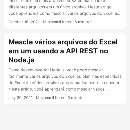
mesclar dois ou mais arquivos XLSX ou planilhas de
n
diferentes arquivos em um único arquivo. Neste artigo,
você aprenderá como mesclar vários arquivos do Excel em
um arquivo usando uma API REST em Python.
October 16, 2021
· Muzammil Khan · 5 minutos
Mescle vários arquivos do Excel
em um usando a API REST no
Node.js
Como desenvolvedor Node.js, você pode mesclar
facilmente vários arquivos do Excel ou planilhas específicas
do Excel de vários arquivos programaticamente na nuvem.
Neste artigo, você aprenderá como mesclar vários
arquivos do Excel em um arquivo usando uma API REST no
July 30, 2021
· Muzammil Khan · 5 minutos
Node.js.