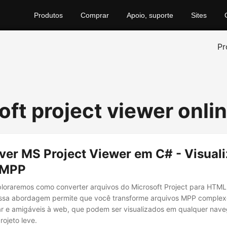
Produtos
Comprar
Apoio, suporte
Sites
Pr
oft project viewer onli
ver MS Project Viewer em C# - Visual
 MPP
ploraremos como converter arquivos do Microsoft Project para HTML
ssa abordagem permite que você transforme arquivos MPP complex
ar e amigáveis à web, que podem ser visualizados em qualquer na
rojeto leve.