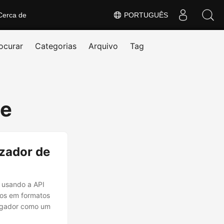
Cerca de
PORTUGUÊS
ocurar
Categorias
Arquivo
Tag
ne
izador de
 usando a API
os em formatos
vegador como um