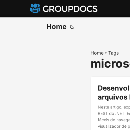
Home
Home
»
Tags
micros
Desenvol
arquivos
Neste artigo, ex
REST do .NET. E
fáceis de naveg
visualizador de p