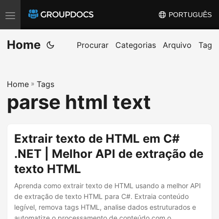
PORTUGUÊS
T
o
Home
g
Procurar
Categorias
Arquivo
Tag
g
l
Home
»
Tags
e
parse html text
n
a
v
Extrair texto de HTML em C#
i
.NET | Melhor API de extração de
g
texto HTML
a
t
Aprenda como extrair texto de HTML usando a melhor API
i
de extração de texto HTML para C#. Extraia conteúdo
legível, remova tags HTML, analise dados estruturados e
o
automatize o processamento de conteúdo com o