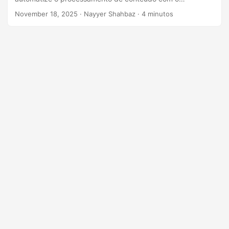
n
GroupDocs.Parser Cloud SDK para .NET.
November 18, 2025
· Nayyer Shahbaz · 4 minutos