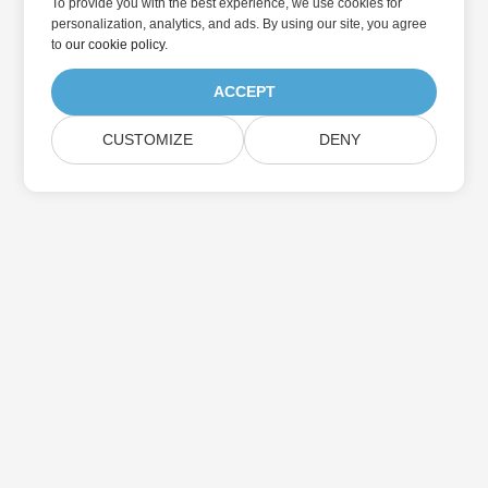
To provide you with the best experience, we use cookies for
personalization, analytics, and ads. By using our site, you agree
to
our cookie policy
.
ACCEPT
CUSTOMIZE
DENY
Home
Products