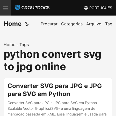
PORTUGUÊS
T
o
Home
g
Procurar
Categorias
Arquivo
Tag
g
l
Home
»
Tags
e
python convert svg
n
a
to jpg online
v
i
g
Converter SVG para JPG e JPG
a
para SVG em Python
t
i
Converter SVG para JPG e JPG para SVG em Python
Scalable Vector Graphics(SVG) é uma linguagem de
o
marcação baseada em XML. Essa linguagem é usada para