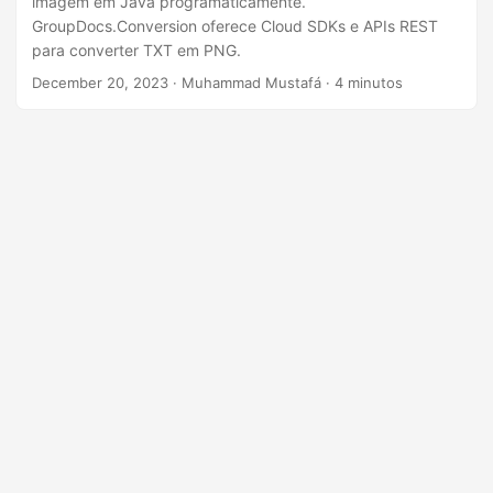
imagem em Java programaticamente.
n
GroupDocs.Conversion oferece Cloud SDKs e APIs REST
para converter TXT em PNG.
December 20, 2023
· Muhammad Mustafá · 4 minutos