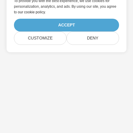
To provide you with the best experience, we use cookies for
personalization, analytics, and ads. By using our site, you agree
to
our cookie policy
.
ACCEPT
CUSTOMIZE
DENY
Home
Products