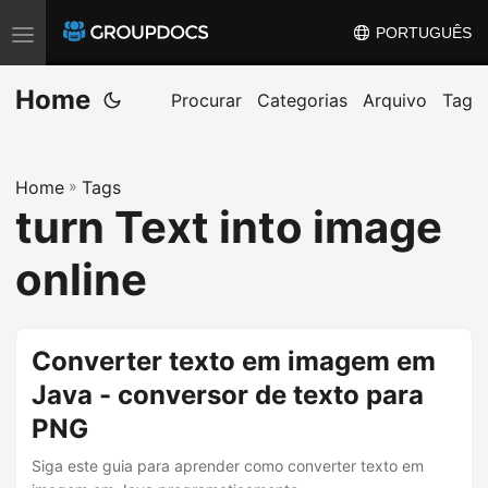
PORTUGUÊS
T
o
Home
g
Procurar
Categorias
Arquivo
Tag
g
l
Home
»
Tags
e
turn Text into image
n
a
online
v
i
g
Converter texto em imagem em
a
Java - conversor de texto para
t
PNG
i
o
Siga este guia para aprender como converter texto em