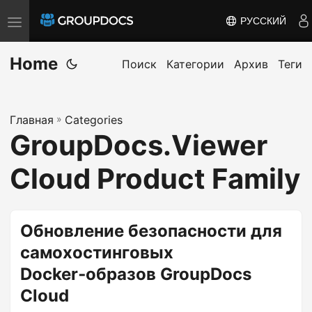
РУССКИЙ
T
o
Home
g
Поиск
Категории
Архив
Теги
g
l
Главная
»
Categories
e
GroupDocs.Viewer
n
a
Cloud Product Family
v
i
g
Обновление безопасности для
a
самохостинговых
t
Docker‑образов GroupDocs
i
Cloud
o