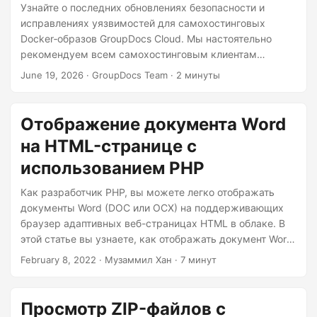
n
Узнайте о последних обновлениях безопасности и
исправлениях уязвимостей для самохостинговых
Docker‑образов GroupDocs Cloud. Мы настоятельно
рекомендуем всем самохостинговым клиентам
обновить их до последних доступных образов.
June 19, 2026
· GroupDocs Team · 2 минуты
Отображение документа Word
на HTML-странице с
использованием PHP
Как разработчик PHP, вы можете легко отображать
документы Word (DOC или OCX) на поддерживающих
браузер адаптивных веб-страницах HTML в облаке. В
этой статье вы узнаете, как отображать документ Word
на HTML-страницах с помощью REST API в PHP.
February 8, 2022
· Музаммил Хан · 7 минут
Просмотр ZIP-файлов с