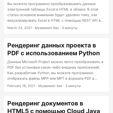
Вы можете программно преобразовывать данные
электронной таблицы Excel в HTML в облаке. В этой
статье основное внимание будет уделено тому, как
визуализировать Excel в HTML с помощью REST API в
Python.
March 24, 2021
· Музаммил Хан · 4 минуты
Рендеринг данных проекта в
PDF с использованием Python
Данные Microsoft Project можно легко преобразовать в
PDF без установки каких-либо внешних приложений.
Как разработчик Python, вы можете программно
отображать файлы MPP или MPT в формате PDF в
облаке. В этой статье основное внимание будет уделено
February 18, 2021
· Музаммил Хан · 3 минуты
тому, как преобразовать данные проекта из MPP в PDF
с помощью REST API. В этой статье должны быть
раскрыты следующие темы: Средство просмотра
Рендеринг документов в
документов REST API и Python SDK Рендеринг данных
HTML5 с помощью Cloud Java
проекта с использованием REST API Средство