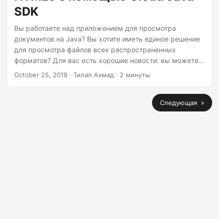
просмотра документов REST API и Python SDK Для
SDK
рендеринга документов MPP или MPT я буду
Вы работаете над приложением для просмотра
использовать Python SDK of GroupDocs.
документов на Java? Вы хотите иметь единое решение
для просмотра файлов всех распространенных
форматов? Для вас есть хорошие новости: вы можете
отображать файлы MS Office, PDF и многих других
October 25, 2019
· Тилал Ахмад · 2 минуты
форматов в HTML5 с помощью GroupDocs.Viewer Cloud
SDK для Java. Чтобы документы разных типов можно
Следующая »
было легко отображать внутри вашего приложения без
установки какого-либо дополнительного программного
обеспечения (например, MS Office, Apache Open Office,
Adobe Acrobat Reader и других).