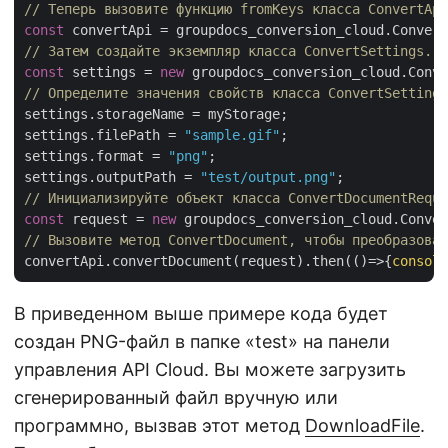
// Теперь вызовите функцию fromKeys класса ConvertApi
const
// Затем создайте экземпляр класса ConvertSettings.
const
 settings = 
new
// Определите значения свойств класса ConvertSettings
settings.storageName = myStorage;

settings.filePath = 
"sample.gif"
;

settings.format = 
"png"
;

settings.outputPath = 
"test/output.png"
// Инициализируйте объект класса ConvertDocumentReque
const
 request = 
new
// Вызовите метод ConvertDocument, чтобы преобразоват
convertApi.convertDocument(request).then(
()=>
{
console
В приведенном выше примере кода будет
создан PNG-файл в папке «test» на панели
управления API Cloud. Вы можете загрузить
сгенерированный файл вручную или
программно, вызвав этот метод
DownloadFile
.