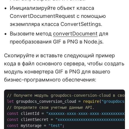
Инициализируйте объект класса
ConvertDocumentRequest с помощью
экземпляра класса ConvertSettings.
Вызовите метод
convertDocument
для
преобразования GIF в PNG в Node.js.
Скопируйте и вставьте следующий пример
кода в файл основного сервера, чтобы создать
модуль конвертера GIF в PNG для вашего
бизнес-программного обеспечения:
// Получите модуль groupdocs-conversion-cloud в свой 
let
 groupdocs_conversion_cloud = 
require
(
"groupdocs-c
// Определите свои учетные данные API.
const
 clientId = 
"xxxxxxx-xxxx-xxxx-xxxx-xxxxxxxxxxxx
const
 clientSecret = 
"xxxxxxxxxxxxxxxxxxxxxxxxxxxxxxx
const
 myStorage = 
"test"