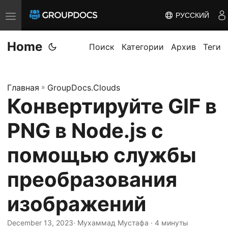
РУССКИЙ
T
o
Home
g
Поиск
Категории
Архив
Теги
g
l
Главная
»
GroupDocs.Clouds
e
Конвертируйте GIF в
n
a
PNG в Node.js с
v
i
помощью службы
g
преобразования
a
t
изображений
i
o
December 13, 2023
· Мухаммад Мустафа · 4 минуты