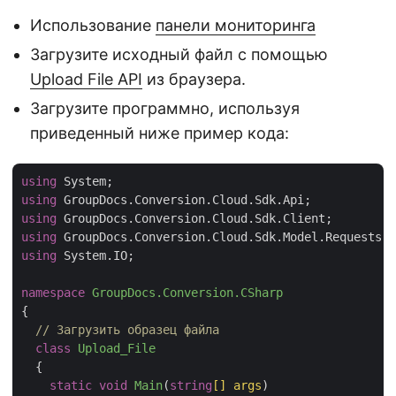
Использование
панели мониторинга
Загрузите исходный файл с помощью
Upload File API
из браузера.
Загрузите программно, используя
приведенный ниже пример кода:
using
using
using
using
using
 System.IO;

namespace
GroupDocs.Conversion.CSharp
{

// Загрузить образец файла
class
Upload_File
  {

static
void
Main
(
string
[] args
)