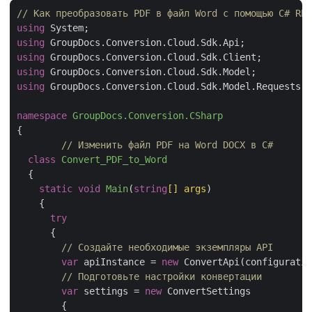
// Как преобразовать PDF в файл Word с помощью C# RES
using
using
using
using
using
 GroupDocs.Conversion.Cloud.Sdk.Model.Requests;

namespace
GroupDocs.Conversion.CSharp
{

// Изменить файл PDF на Word DOCX в С# 
class
Convert_PDF_to_Word
  {

static
void
Main
(
string
[] args
)
    {

try
      {

// Создайте необходимые экземпляры API
var
 apiInstance = 
new
 ConvertApi(configuratio
// Подготовьте настройки конвертации
var
 settings = 
new
 ConvertSettings

        {
