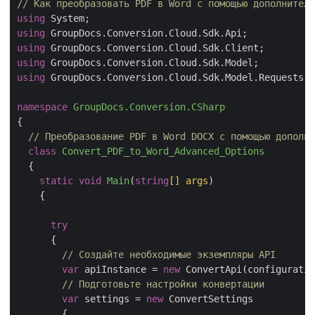
// Как преобразовать PDF в Word с помощью дополнитель
using
using
using
using
using
 GroupDocs.Conversion.Cloud.Sdk.Model.Requests;

namespace
GroupDocs.Conversion.CSharp
{

// Преобразование PDF в Word DOCX с помощью дополни
class
Convert_PDF_to_Word_Advanced_Options
  {

static
void
Main
(
string
[] args
)
    {

try
      {

// Создайте необходимые экземпляры API
var
 apiInstance = 
new
 ConvertApi(configuratio
// Подготовьте настройки конвертации
var
 settings = 
new
 ConvertSettings

        {
