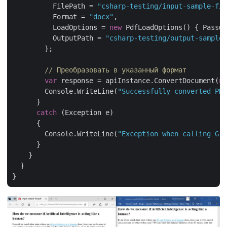
          FilePath = 
"csharp-testing/input-sample-fil
          Format = 
"docx"
,

          LoadOptions = 
new
 PdfLoadOptions() { Passwo
          OutputPath = 
"csharp-testing/output-sample-
        };

// Преобразовать в указанный формат
var
 response = apiInstance.ConvertDocument(
ne
        Console.WriteLine(
"Successfully converted PDF
      }

catch
 (Exception e)

      {

        Console.WriteLine(
"Exception when calling Gro
      }

    }

  }
