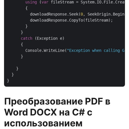
using
 (
var
 fileStream = System.IO.File.Create
        {

          downloadResponse.Seek(
0
, SeekOrigin.Begin);

          downloadResponse.CopyTo(fileStream);

        }

      }

catch
 (Exception e)

      {

        Console.WriteLine(
"Exception when calling Gro
      }

    }

  }

Преобразование PDF в
Word DOCX на C# с
использованием