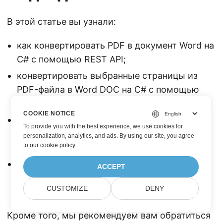
В этой статье вы узнали:
как конвертировать PDF в документ Word на
C# с помощью REST API;
конвертировать выбранные страницы из
PDF-файла в Word DOC на C# с помощью
REST API;
COOKIE NOTICE
программно преобразовывать
To provide you with the best experience, we use cookies for
определенные страницы PDF в формат
personalization, analytics, and ads. By using our site, you agree
to
our cookie policy
.
DOCX на C#;
программно загрузить PDF-файл и
ACCEPT
загрузить преобразованный файл Word из
CUSTOMIZE
DENY
облака;
Кроме того, мы рекомендуем вам обратиться