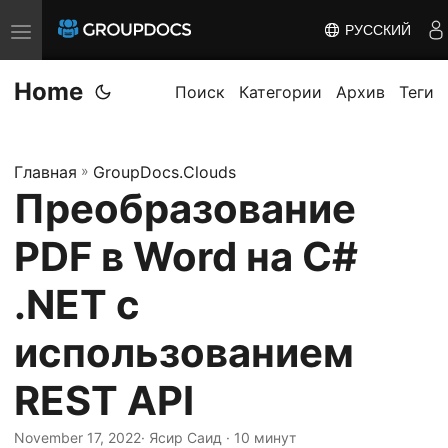
РУССКИЙ
T
o
Home
g
Поиск
Категории
Архив
Теги
g
l
Главная
»
GroupDocs.Clouds
e
Преобразование
n
a
PDF в Word на C#
v
i
.NET с
g
использованием
a
t
REST API
i
o
November 17, 2022
· Ясир Саид · 10 минут