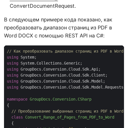
ConvertDocumentRequest.
В следующем примере кода показано, как
преобразовать диапазон страниц из PDF в
Word DOCX с помощью REST API на C#:
// Как преобразовать диапазон страниц из PDF в Word D
using
using
using
using
using
using
 GroupDocs.Conversion.Cloud.Sdk.Model.Requests;

namespace
GroupDocs.Conversion.CSharp
{

// Преобразование выбранных страниц из PDF в Word в
class
Convert_Range_of_Pages_from_PDF_to_Word
  {
