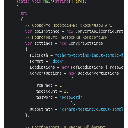
static
void
Main
(
string
[] args
)
    {

try
      {

// Создайте необходимые экземпляры API
var
 apiInstance = 
new
 ConvertApi(configuratio
// Подготовьте настройки конвертации
var
 settings = 
new
 ConvertSettings

        {

          FilePath = 
"csharp-testing/input-sample-fil
          Format = 
"docx"
,

          LoadOptions = 
new
 PdfLoadOptions { Password
          ConvertOptions = 
new
 DocxConvertOptions

			    {

            FromPage = 
1
,

            PagesCount = 
2
,

            Password = 
"password"
			    },

          OutputPath = 
"csharp-testing/output-sample-
        };

// Преобразовать в указанный формат