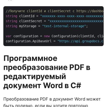
//Получите clientId и clientSecret с https://dashboar
string
 clientId = 
"xxxxxxx-xxxx-xxxx-xxxx-xxxxxxxxxxx
string
 clientSecret = 
"xxxxxxxxxxxxxxxxxxxxxxxxxxxxxx
string
 myStorage = 
"test-internal-storage"
;

var
 configuration = 
new
 Configuration(clientId, clien
configuration.ApiBaseUrl = 
"https://api.groupdocs.clo
Программное
преобразование PDF в
редактируемый
документ Word в C#
Преобразование PDF в документ Word может
быть полезно, если вы хотите повторно