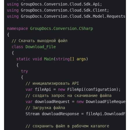
using
using
using
 GroupDocs.Conversion.Cloud.Sdk.Model.Requests;

namespace
GroupDocs.Conversion.CSharp
{

// Скачать выходной файл
class
Download_File
  {

static
void
Main
(
string
[] args
)
    {

try
      {

// инициализировать API
var
 fileApi = 
new
 FileApi(configuration);

// создать запрос на скачивание файла
var
 downloadRequest = 
new
 DownloadFileRequest
// Загрузка файла
        Stream downloadResponse = fileApi.DownloadFil
// сохранить файл в рабочем каталоге