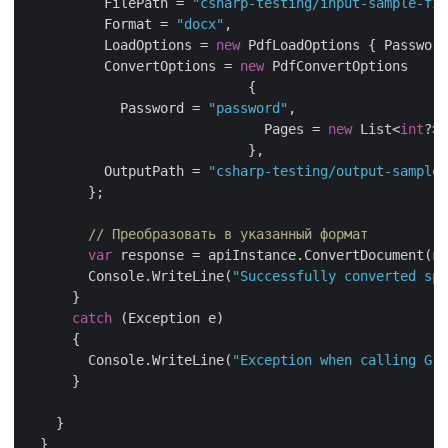
          FilePath = 
"csharp-testing/input-sample-fil
          Format = 
"docx"
,

          LoadOptions = 
new
 PdfLoadOptions { Password
          ConvertOptions = 
new
 PdfConvertOptions

			    {  

            Password = 
"password"
,

			      Pages = 
new
 List<
int
?> 
			    },

          OutputPath = 
"csharp-testing/output-sample-
        };

// Преобразовать в указанный формат
var
 response = apiInstance.ConvertDocument(
ne
        Console.WriteLine(
"Successfully converted spe
      }

catch
 (Exception e)

      {

        Console.WriteLine(
"Exception when calling Gro
      }

    }

  }
