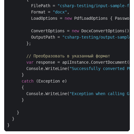
          FilePath = 
"csharp-testing/input-sample-fil
          Format = 
"docx"
,

          LoadOptions = 
new
 PdfLoadOptions { Password
          ConvertOptions = 
new
 DocxConvertOptions() {
          OutputPath = 
"csharp-testing/output-sample-
        };

// Преобразовать в указанный формат
var
 response = apiInstance.ConvertDocument(
ne
        Console.WriteLine(
"Successfully converted PDF
      }

catch
 (Exception e)

      {

        Console.WriteLine(
"Exception when calling Gro
      }

    }

  }
