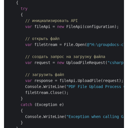
    {

try
      {

// инициализировать API
var
 fileApi = 
new
 FileApi(configuration);

// открыть файл
var
 fileStream = File.Open(
@"H:\groupdocs-clo
// создать запрос на загрузку файла
var
 request = 
new
 UploadFileRequest(
"csharp-t
// загрузить файл
var
 response = fileApi.UploadFile(request);

        Console.WriteLine(
"PDF File Upload Process Co
        fileStream.Close();

      }

catch
 (Exception e)

      {

        Console.WriteLine(
"Exception when calling Gro
      }
