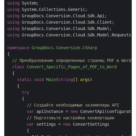
using
using
using
using
using
using
 GroupDocs.Conversion.Cloud.Sdk.Model.Requests;

namespace
GroupDocs.Conversion.CSharp
{

// Преобразование определенных страниц PDF в Word с
class
Convert_Specific_Pages_of_PDF_to_Word
  {

static
void
Main
(
string
[] args
)
    {

try
      {

// Создайте необходимые экземпляры API
var
 apiInstance = 
new
 ConvertApi(configuratio
// Подготовьте настройки конвертации
var
 settings = 
new
 ConvertSettings

        {
