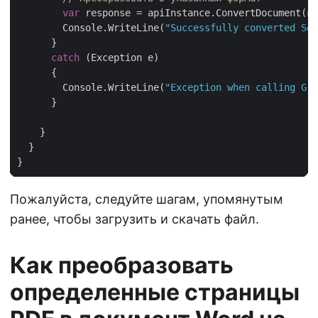
var
 response = apiInstance.ConvertDocument(
ne
        Console.WriteLine(
"Successfully converted Sel
      }

catch
 (Exception e)

      {

        Console.WriteLine(
"Exception when calling Gro
      }

    }

  }

Пожалуйста, следуйте шагам, упомянутым
ранее, чтобы загрузить и скачать файл.
Как преобразовать
определенные страницы