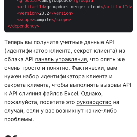
<
groupId
>
com.groupdocs
</
groupId
    <
artifactId
>
groupdocs-merger-cloud
</
artifactId
>
<
version
>
23.2
</
version
>
<
scope
>
compile
</
scope
>
</
dependency
>
Теперь вы получите учетные данные API
(идентификатор клиента, секрет клиента) из
облака API
панель управления
, что опять же
очень просто и понятно. Фактически, вам
нужен набор идентификатора клиента и
секрета клиента, чтобы выполнять вызовы API
к API слияния файлов Excel. Однако,
пожалуйста, посетите это
руководство
на
случай, если у вас возникнут какие-либо
проблемы.