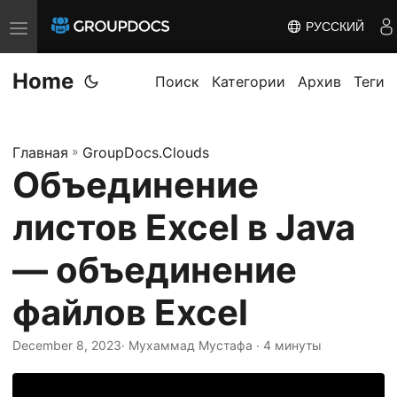
РУССКИЙ
T
o
Home
g
Поиск
Категории
Архив
Теги
g
l
Главная
»
GroupDocs.Clouds
e
Объединение
n
a
листов Excel в Java
v
i
— объединение
g
файлов Excel
a
t
December 8, 2023
· Мухаммад Мустафа · 4 минуты
i
o