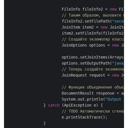
			FileInfo fileInfo2 = 
new
 File
			fileInfo2.setFilePath(
"second
			JoinItem item2 = 
new
 JoinItem
			item2.setFileInfo(fileInfo2);

// Создайте экземпляр класса 
			JoinOptions options = 
new
 Joi
			options.setJoinItems(Arrays.asList(item1, item2));

			options.setOutputPath(
"java-t
// Теперь создайте экземпляр 
			JoinRequest request = 
new
 Joi
// Функция объединения объеди
			DocumentResult response = apiInstance.join(request);

			System.out.println(
"Output fi
		} 
catch
 (ApiException e) {

// TODO Автоматически сгенери
			e.printStackTrace();

		}
