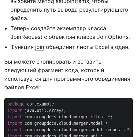
вызовите метод setJoinItems, чтобы
определить путь вывода результирующего
файла.
Теперь создайте экземпляр класса
JoinRequest с объектом класса JoinOptions.
Функция
join
объединит листы Excel в один.
Вы можете скопировать и вставить
следующий фрагмент кода, который
используется для программного объединения
файлов Excel:
package
import
import
import
import
import
 com.groupdocs.cloud.merger.api.*;
