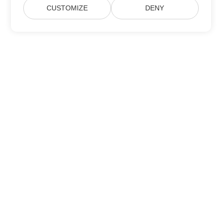
CUSTOMIZE
DENY
Дом
Товары
Новые Релизы
Ценообразование
Док
Бесплатная Поддержка