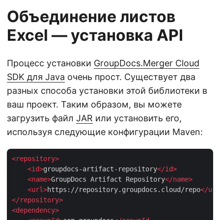
Объединение листов
Excel — установка API
Процесс установки
GroupDocs.Merger Cloud
SDK для Java
очень прост. Существует два
разных способа установки этой библиотеки в
ваш проект. Таким образом, вы можете
загрузить файл
JAR
или установить его,
используя следующие конфигурации Maven:
<
repository
>
<
id
>
groupdocs-artifact-repository
</
id
>
<
name
>
GroupDocs Artifact Repository
</
name
>
<
url
>
https://repository.groupdocs.cloud/repo
</
url
</
repository
>
<
dependency
>