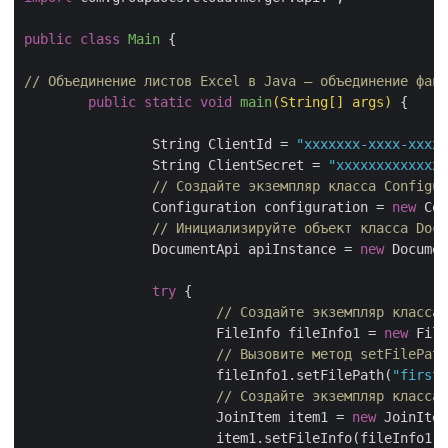
public
class
Main
{

// Объединение листов Excel в Java — объединение файл
public
static
void
main
(String[] args)
{

		String ClientId = 
"xxxxxxx-xxxx-xxxx-
		String ClientSecret = 
"xxxxxxxxxxxxxx
// Создайте экземпляр класса Configur
		Configuration configuration = 
new
 Con
// Инициализируйте объект класса Docu
		DocumentApi apiInstance = 
new
 Documen
try
 {

// Создайте экземпляр класса 
			FileInfo fileInfo1 = 
new
 File
			fileInfo1.setFilePath(
"first.
// Создайте экземпляр класса
			JoinItem item1 = 
new
 JoinItem
			item1.setFileInfo(fileInfo1);
