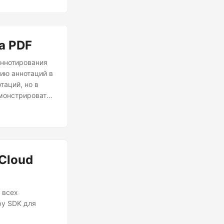
а PDF
аннотирования
ию аннотаций в
таций, но в
монстрировать,
ьного удаления
 из него
т аннотацию
раницы.
Cloud
 всех
by SDK для