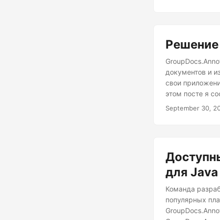
Решение 
GroupDocs.Anno
документов и и
свои приложени
этом посте я с
как редактиров
September 30, 2
содержимого из
конфиденциальн
редактирования
Доступны
для Java
Команда разраб
популярных пла
GroupDocs.Anno