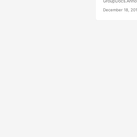
GroupDocs.Anno
любимых платфо
December 18, 20
управлять инте
областей соде
поддерживает в
предоставляет 
программного о