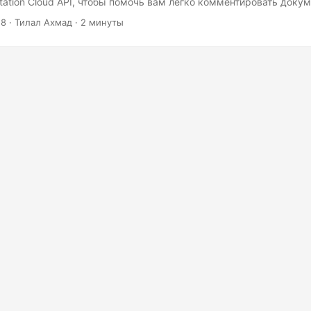
tation Cloud API, чтобы помочь вам легко комментировать доку
рмах. Используя REST API GroupDocs.Annotation, разработчики
18
· Тилал Ахмад · 2 минуты
рактивными и поясняющими аннотациями для определенных сло
ржимого документа в любом кросс-платформенном приложении.
се основные текстовые и графические аннотации и, помимо все
эти функции аннотаций без необходимости установки какого-ли
беспечения.