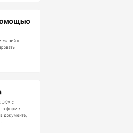
 помощью
мечаний к
ировать
n
 DOCX с
е в форме
в документе,
.