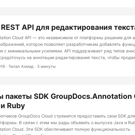
REST API для редактирования текст
tation Cloud API — это независимое от платформы решение для 
зображений, которое позволяет разработчикам добавлять функц
я с минимальными усилиями. API поддерживает ряд типов анно
осредоточусь на аннотации редактирования текста, чтобы проде
ать текст PDF. Редактирование текста — это процесс окончател
019
· Тилал Ахмад · 3 минуты
 документа. Перед публикацией документа необходимо удалить
ые и личные данные. GroupDocs.Annotation Cloud предоставляе
 текста для редактирования текста в определенной области ст
 пакеты SDK GroupDocs.Annotation 
 и Ruby
отчиков GroupDocs Cloud стремится предоставить свои SDK для
тформы. В связи с этим мы рады объявить о выпуске Java и Ru
tation Cloud. Эти SDK обеспечивают полную функциональность