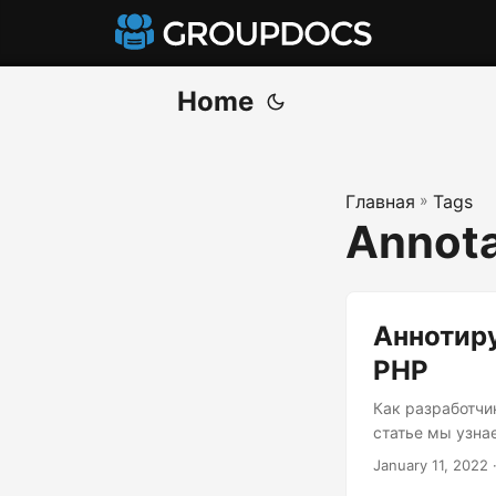
Home
Главная
»
Tags
Annot
Аннотир
PHP
Как разработчи
статье мы узна
January 11, 2022