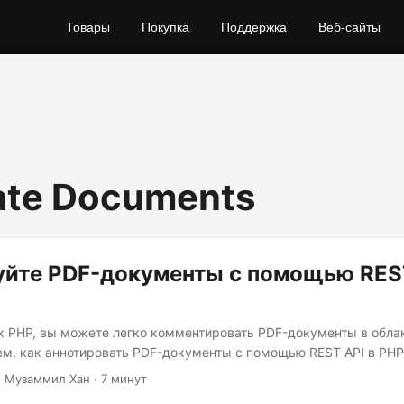
Товары
Покупка
Поддержка
Веб-сайты
ate Documents
уйте PDF-документы с помощью REST
к PHP, вы можете легко комментировать PDF-документы в облак
ем, как аннотировать PDF-документы с помощью REST API в PHP
· Музаммил Хан · 7 минут