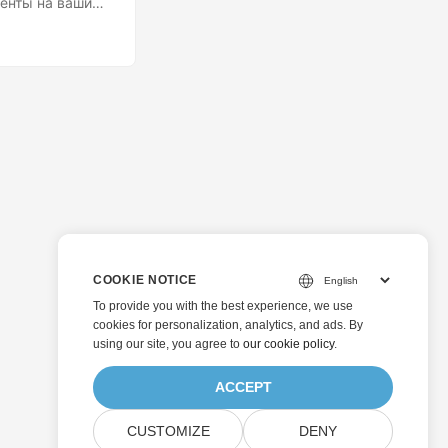
менты на ваших
 могут
в, фраз и
 Он
х функций,
бо стороннего
COOKIE NOTICE
To provide you with the best experience, we use
cookies for personalization, analytics, and ads. By
using our site, you agree to
our cookie policy
.
ACCEPT
CUSTOMIZE
DENY