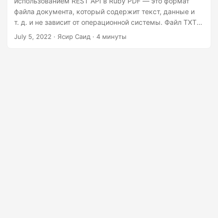
использованием REST API в Ruby PDF — это формат
n
файла документа, который содержит текст, данные и
т. д. и не зависит от операционной системы. Файл TXT
— это стандартный текстовый документ с
July 5, 2022
· Ясир Саид · 4 минуты
расширением .TXT, который содержит обычный текст в
виде строк. Его можно открыть и отредактировать в
любом текстовом редакторе или текстовом редакторе.
В некоторых случаях вам может потребоваться
программно преобразовать PDF-документ в текстовый
файл.