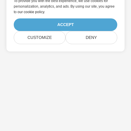
To provide you with the best experience, we use cookies for
personalization, analytics, and ads. By using our site, you agree
to
our cookie policy
.
ACCEPT
CUSTOMIZE
DENY
Дом
Товары