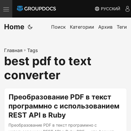
РУССКИЙ
T
o
Home
g
Поиск
Категории
Архив
Теги
g
l
Главная
»
Tags
e
best pdf to text
n
a
converter
v
i
g
Преобразование PDF в текст
a
программно с использованием
t
REST API в Ruby
i
o
Преобразование PDF в текст программно с