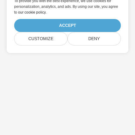
To provide you with the best experience, we use cookies for
personalization, analytics, and ads. By using our site, you agree
to
our cookie policy
.
ACCEPT
CUSTOMIZE
DENY
Дом
Товары