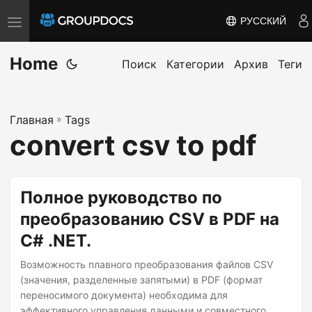
РУССКИЙ
T
o
Home
g
Поиск
Категории
Архив
Теги
g
l
Главная
»
Tags
e
convert csv to pdf
n
a
v
Полное руководство по
i
преобразованию CSV в PDF на
g
C# .NET.
a
t
Возможность плавного преобразования файлов CSV
i
(значения, разделенные запятыми) в PDF (формат
переносимого документа) необходима для
o
эффективного управления данными и совместного