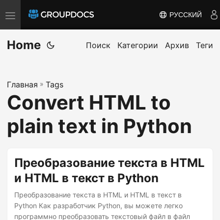
РУССКИЙ
T
o
Home
g
Поиск
Категории
Архив
Теги
g
l
Главная
»
Tags
e
Convert HTML to
n
a
plain text in Python
v
i
g
Преобразование текста в HTML
a
и HTML в текст в Python
t
i
Преобразование текста в HTML и HTML в текст в
Python Как разработчик Python, вы можете легко
o
программно преобразовать текстовый файл в файл