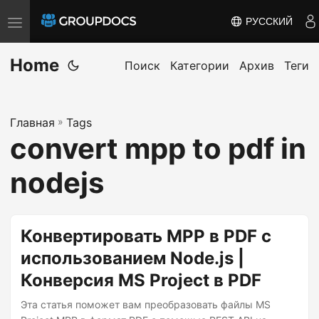
РУССКИЙ
T
o
Home
g
Поиск
Категории
Архив
Теги
g
l
Главная
»
Tags
e
convert mpp to pdf in
n
a
nodejs
v
i
g
Конвертировать MPP в PDF с
a
использованием Node.js |
t
Конверсия MS Project в PDF
i
o
Эта статья поможет вам преобразовать файлы MS