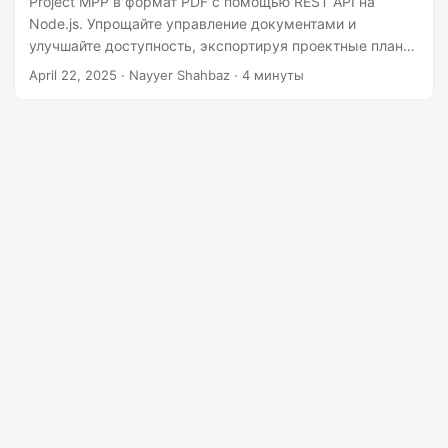
Project MPP в формат PDF с помощью REST API на
n
Node.js. Упрощайте управление документами и
улучшайте доступность, экспортируя проектные планы
в PDF.
April 22, 2025
· Nayyer Shahbaz · 4 минуты