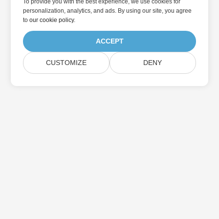
To provide you with the best experience, we use cookies for
personalization, analytics, and ads. By using our site, you agree
to
our cookie policy
.
ACCEPT
CUSTOMIZE
DENY
Дом
Товары