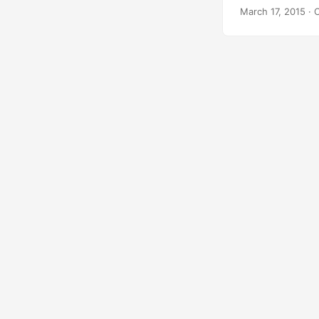
документов и и
March 17, 2015
· 
файлов: докумен
чертежи САПР и