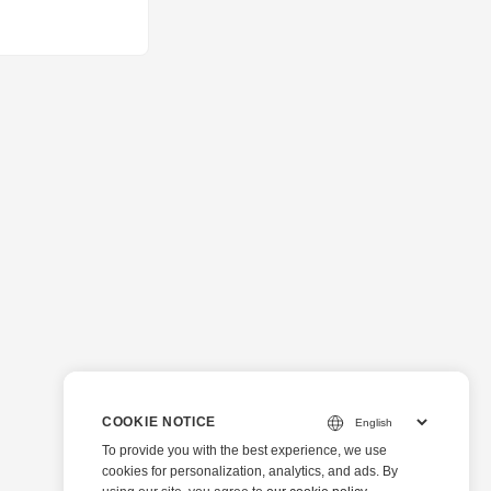
х форматов
ии PowerPoint,
тает GroupDocs.
COOKIE NOTICE
To provide you with the best experience, we use
cookies for personalization, analytics, and ads. By