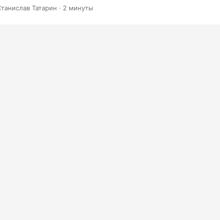
зображений прямо на вашем веб-сайте. Среди поддерживаемы
Станислав Татарин · 2 минуты
ты PDF и Microsoft Word, электронные таблицы Excel, презентац
 растровые изображения (TIFF, JPEG, PNG, GIF и BMP). Как рабо