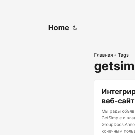
Home
Главная
»
Tags
getsim
Интегрир
веб-сайт
Мы рады объяви
GetSimple и вл
GroupDocs.Anno
конечным польз