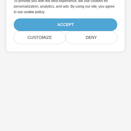
To provide you with the best experience, we use cookies for
personalization, analytics, and ads. By using our site, you agree
to
our cookie policy
.
ACCEPT
CUSTOMIZE
DENY
Дом
Товары