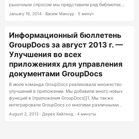
n
рыночным спросом мы представили ряд библиотек
разработчиков GroupDocs. После выпуска GroupDocs
January 16, 2014
· Васим Мансур · 5 минут
Viewer для .NET ранее в этом году мы запустили
GroupDocs Viewer для Java, GroupDocs Annotation для
.NET GroupDocs Signature для .NET. ], Сравнение
Информационный бюллетень
GroupDocs для .NET и Преобразование GroupDocs для
GroupDocs за август 2013 г. —
.NET в прошлом месяце. Мы стремимся предоставить
вам инновационные библиотеки и приложения для
Улучшения во всех
разработчиков, которые облегчат вам управление
приложениях для управления
документами.
документами GroupDocs
В июле команда GroupDocs реализовала множество
улучшений в приложении. Мы добавили много новых
функций в [приложения GroupDocs]]1. Мы также
интегрировали GroupDocs со многими различными
платформами. Заметные улучшения и интеграции
August 2, 2013
· Дерек Хайленд · 4 минуты
включают в себя: Значительные улучшения UX для
GroupDocs Signature. Средство просмотра групповых
документов для .NET 1.1: new version of GroupDocs’
ASP.NET HTML5 document viewer. Поддержка форматов