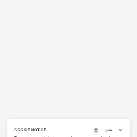
файлов Microsoft Visio и Microsoft Outlook. Интеграция
приложений онлайн-просмотр документов и онлайн-
подпись с Firefox и Chrome.
COOKIE NOTICE