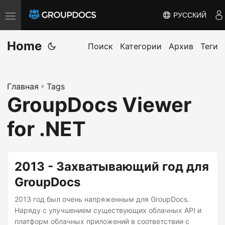
РУССКИЙ
T
o
Home
g
Поиск
Категории
Архив
Теги
g
l
Главная
»
Tags
e
GroupDocs Viewer
n
a
for .NET
v
i
g
2013 - Захватывающий год для
a
GroupDocs
t
i
2013 год был очень напряженным для GroupDocs.
Наряду с улучшением существующих облачных API и
o
платформ облачных приложений в соответствии с