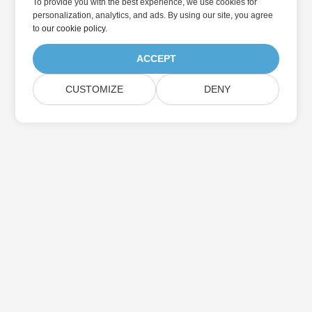
To provide you with the best experience, we use cookies for
personalization, analytics, and ads. By using our site, you agree
to
our cookie policy
.
ACCEPT
CUSTOMIZE
DENY
Дом
Товары