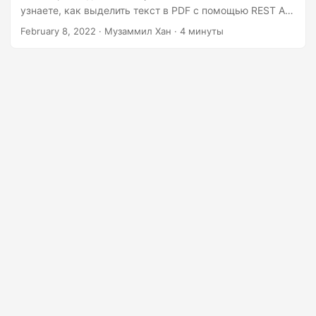
n
узнаете, как выделить текст в PDF с помощью REST API
в Node.js.
February 8, 2022
· Музаммил Хан · 4 минуты