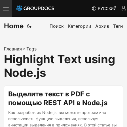
РУССКИЙ
T
o
Home
g
Поиск
Категории
Архив
Теги
g
l
Главная
»
Tags
e
Highlight Text using
n
a
Node.js
v
i
g
Выделите текст в PDF с
a
помощью REST API в Node.js
t
i
Как разработчик Node.js, вы можете программно
использовать функцию выделения, используя
o
аннотации выделения в приложениях. В этой статье вы