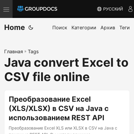
РУССКИЙ
T
o
Home
g
Поиск
Категории
Архив
Теги
g
l
Главная
»
Tags
e
Java convert Excel to
n
a
CSV file online
v
i
g
Преобразование Excel
a
(XLS/XLSX) в CSV на Java с
t
использованием REST API
i
o
Преобразование Excel XLS или XLSX в CSV на Java с