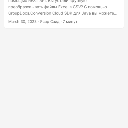
помощью REST API. Вы устали вручную
n
преобразовывать файлы Excel в CSV? С помощью
GroupDocs.Conversion Cloud SDK для Java вы можете
легко автоматизировать этот процесс и сэкономить
March 30, 2023
· Ясир Саид · 7 минут
время. Файлы Excel обычно используются для хранения
и анализа данных. С другой стороны, CSV —
популярный формат файла для хранения табличных
данных. Файлы CSV проще и легче, чем файлы Excel,
что упрощает их импорт в другие приложения.