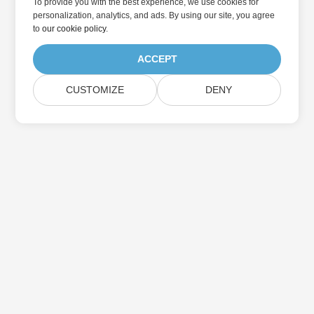
To provide you with the best experience, we use cookies for
personalization, analytics, and ads. By using our site, you agree
to
our cookie policy
.
ACCEPT
CUSTOMIZE
DENY
Дом
Товары