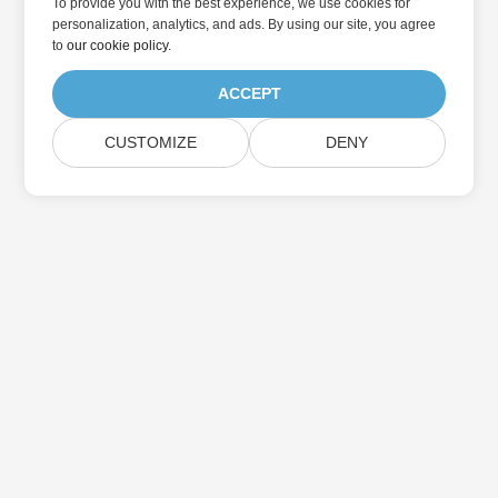
To provide you with the best experience, we use cookies for
personalization, analytics, and ads. By using our site, you agree
to
our cookie policy
.
ACCEPT
CUSTOMIZE
DENY
Дом
Товары