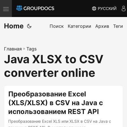
РУССКИЙ
T
o
Home
g
Поиск
Категории
Архив
Теги
g
l
Главная
»
Tags
e
Java XLSX to CSV
n
a
converter online
v
i
g
Преобразование Excel
a
(XLS/XLSX) в CSV на Java с
t
использованием REST API
i
o
Преобразование Excel XLS или XLSX в CSV на Java с