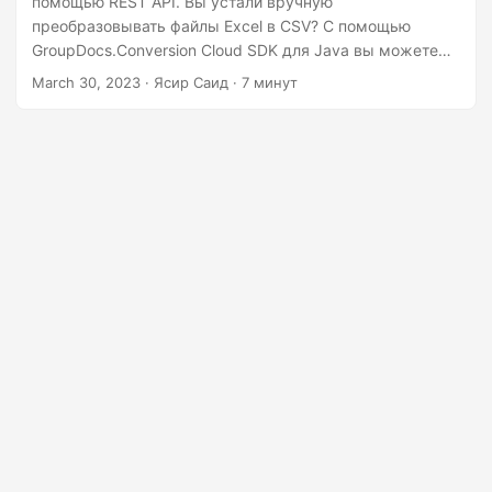
помощью REST API. Вы устали вручную
n
преобразовывать файлы Excel в CSV? С помощью
GroupDocs.Conversion Cloud SDK для Java вы можете
легко автоматизировать этот процесс и сэкономить
March 30, 2023
· Ясир Саид · 7 минут
время. Файлы Excel обычно используются для хранения
и анализа данных. С другой стороны, CSV —
популярный формат файла для хранения табличных
данных. Файлы CSV проще и легче, чем файлы Excel,
что упрощает их импорт в другие приложения.