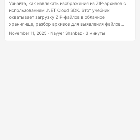
n
Узнайте, как извлекать изображения из ZIP-архивов с
использованием .NET Cloud SDK. Этот учебник
охватывает загрузку ZIP-файлов в облачное
хранилище, разбор архивов для выявления файлов
изображений, программное извлечение и скачивание
November 11, 2025
· Nayyer Shahbaz · 3 минуты
их с помощью C#, а также использование cURL для
быстрых тестов.