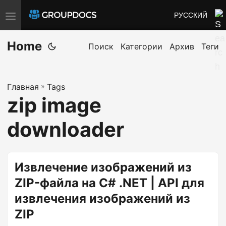
РУССКИЙ
T
o
Home
g
Поиск
Категории
Архив
Теги
g
l
Главная
»
Tags
e
zip image
n
a
downloader
v
i
g
Извлечение изображений из
a
ZIP-файла на C# .NET | API для
t
извлечения изображений из
i
ZIP
o