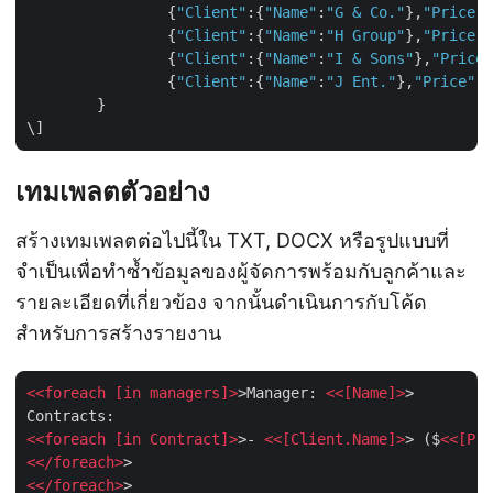
		{
"Client"
:{
"Name"
:
"G & Co."
},
"Price"
:
		{
"Client"
:{
"Name"
:
"H Group"
},
"Price"
:
		{
"Client"
:{
"Name"
:
"I & Sons"
},
"Price"
		{
"Client"
:{
"Name"
:
"J Ent."
},
"Price"
:1
	}

เทมเพลตตัวอย่าง
สร้างเทมเพลตต่อไปนี้ใน TXT, DOCX หรือรูปแบบที่
จำเป็นเพื่อทำซ้ำข้อมูลของผู้จัดการพร้อมกับลูกค้าและ
รายละเอียดที่เกี่ยวข้อง จากนั้นดำเนินการกับโค้ด
สำหรับการสร้างรายงาน
<<
foreach
 [
in
managers
]>
>Manager: 
<<[
Name
]>
>

<<
foreach
 [
in
Contract
]>
>- 
<<[
Client.Name
]>
> ($
<<[
Pri
<</
foreach
>
<</
foreach
>