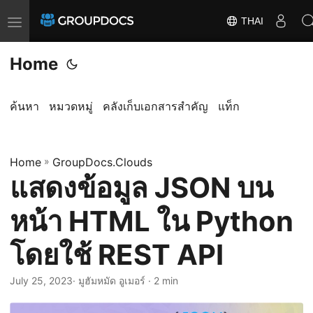
THAI
T
o
Home
g
g
l
ค้นหา
หมวดหมู่
คลังเก็บเอกสารสำคัญ
แท็ก
e
n
a
Home
»
GroupDocs.Clouds
แสดงข้อมูล JSON บน
v
i
หน้า HTML ใน Python
g
a
โดยใช้ REST API
t
i
July 25, 2023
· มูฮัมหมัด อูเมอร์ · 2 min
o