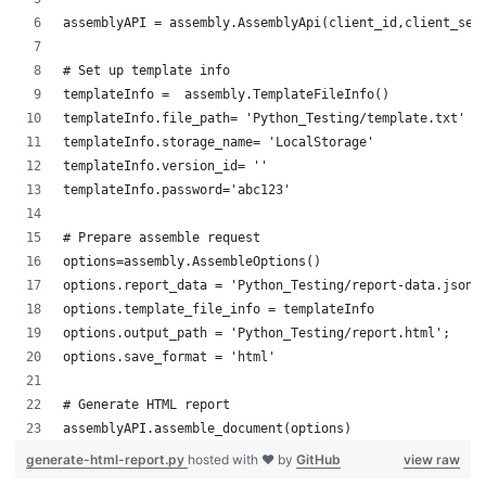
assemblyAPI = assembly.AssemblyApi(client_id,client_sec
# Set up template info
templateInfo =  assembly.TemplateFileInfo()
templateInfo.file_path= 'Python_Testing/template.txt'
templateInfo.storage_name= 'LocalStorage'
templateInfo.version_id= ''
templateInfo.password='abc123'
# Prepare assemble request
options=assembly.AssembleOptions()
options.report_data = 'Python_Testing/report-data.json'
options.template_file_info = templateInfo
options.output_path = 'Python_Testing/report.html';
options.save_format = 'html'
# Generate HTML report
assemblyAPI.assemble_document(options)
generate-html-report.py
hosted with ❤ by
GitHub
view raw