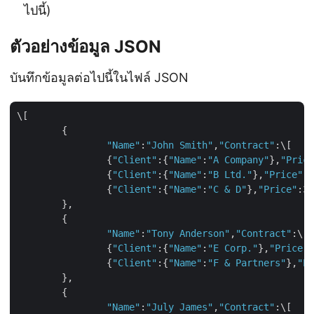
ไปนี้)
ตัวอย่างข้อมูล JSON
บันทึกข้อมูลต่อไปนี้ในไฟล์ JSON
\[

	{

"Name"
:
"John Smith"
,
"Contract"
:\[

		{
"Client"
:{
"Name"
:
"A Company"
},
"Price
		{
"Client"
:{
"Name"
:
"B Ltd."
},
"Price"
:7
		{
"Client"
:{
"Name"
:
"C & D"
},
"Price"
:35
	},

	{

"Name"
:
"Tony Anderson"
,
"Contract"
:\[

		{
"Client"
:{
"Name"
:
"E Corp."
},
"Price"
:
		{
"Client"
:{
"Name"
:
"F & Partners"
},
"Pr
	},

	{

"Name"
:
"July James"
,
"Contract"
:\[
