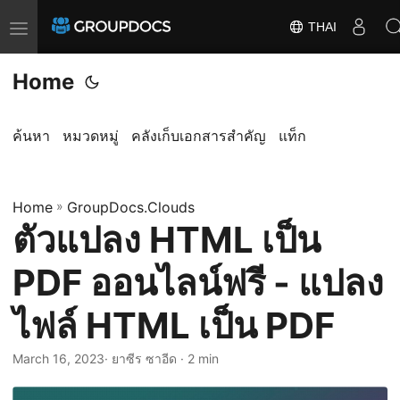
THAI
T
o
Home
g
g
l
ค้นหา
หมวดหมู่
คลังเก็บเอกสารสำคัญ
แท็ก
e
n
a
Home
»
GroupDocs.Clouds
ตัวแปลง HTML เป็น
v
i
PDF ออนไลน์ฟรี - แปลง
g
a
ไฟล์ HTML เป็น PDF
t
i
March 16, 2023
· ยาซีร ซาอีด · 2 min
o