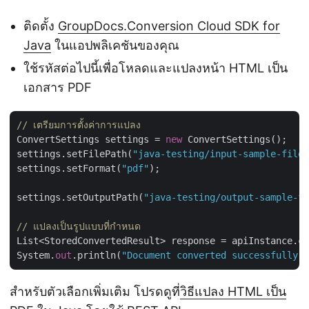
ติดตั้ง
GroupDocs.Conversion Cloud SDK for
Java
ในแอปพลิเคชันของคุณ
ใช้รหัสต่อไปนี้เพื่อโหลดและแปลงหน้า HTML เป็น
เอกสาร PDF
// เตรียมการตั้งค่าการแปลง
ConvertSettings settings = 
new
 ConvertSettings();

settings.setFilePath(
"java-testing/input-sample-file.
settings.setFormat(
"pdf"
);

settings.setOutputPath(
"java-testing/output-sample-fi
// แปลงเป็นรูปแบบที่กำหนด
List<StoredConvertedResult> response = apiInstance.co
System.
out
.println(
"Document converted successfully: 
สำหรับตัวเลือกเพิ่มเติม โปรดดูที่
วิธีแปลง HTML เป็น