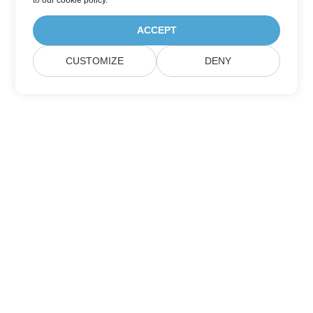
to
our cookie policy
.
ACCEPT
CUSTOMIZE
DENY
บ้าน