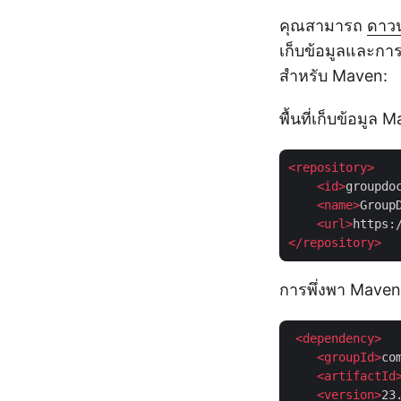
คุณสามารถ
ดาว
เก็บข้อมูลและกา
สำหรับ Maven:
พื้นที่เก็บข้อมูล 
<
repository
>
<
id
>
groupdo
<
name
>
Group
<
url
>
https:
</
repository
>
การพึ่งพา Maven
<
dependency
>
<
groupId
>
co
    <
artifactId
<
version
>
23