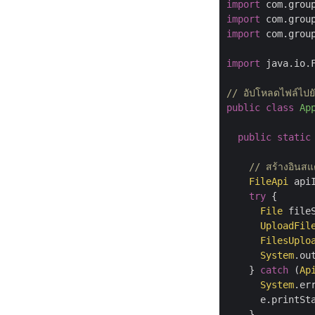
import
import
import
 com.grou
import
 java.io.F
// อัปโหลดไฟล์ไป
public
class
Ap
public
static
// สร้างอินส
FileApi
 api
try
 {

File
 file
UploadFil
FilesUplo
System
.ou
    } 
catch
 (
Ap
System
.er
      e.printSta
    }
