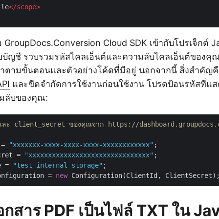
ile
</
scope
>
GroupDocs.Conversion Cloud SDK เข้ากับโปรเจ็กต์ J
บบัญชี รวบรวมรหัสไคลเอ็นต์และความลับไคลเอ็นต์ของค
มทำตามขั้นตอนและตัวอย่างโค้ดที่มีอยู่ นอกจากนี้ สิ่งสำคั
API
และขีดจำกัดการใช้งานก่อนใช้งาน โปรดป้อนรหัสที่แสดง
มลับของคุณ:
และ client_secret ของคุณจาก https://dashboard.groupdocs.cl
 = 
"xxxxxxx-xxxx-xxxx-xxxx-xxxxxxxxxxxx"
cret = 
"xxxxxxxxxxxxxxxxxxxxxxxxxxxxxxx"
e = 
"test-internal-storage"
;

onfiguration = 
new
เอกสาร PDF เป็นไฟล์ TXT ใน Ja