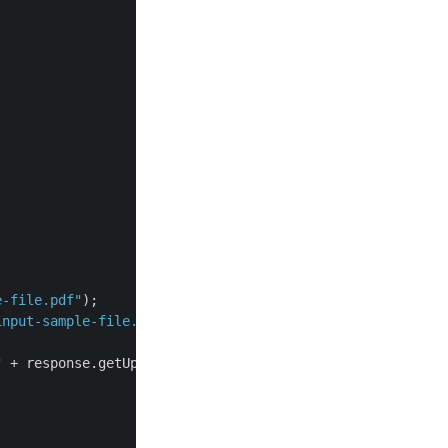
e-file.pdf"
);

input-sample-file.pdf"
, fileStream, 
MyStorage
);

"
 + response.getUploaded().size());
