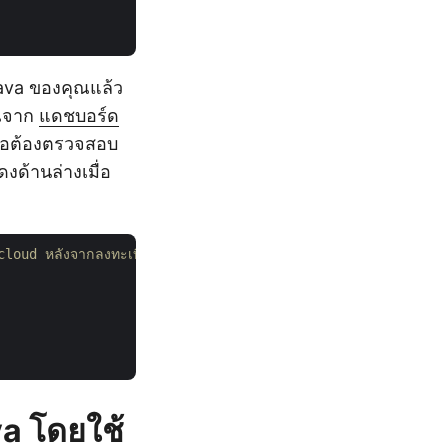
ava ของคุณแล้ว
ุณจาก
แดชบอร์ด
ญคือต้องตรวจสอบ
ด้านล่างเมื่อ
oud หลังจากลงทะเบียนฟรี
va โดยใช้