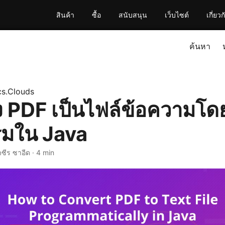
สินค้า
ซื้อ
สนับสนุน
เว็บไซต์
เกี่ยวก
ค้นหา
s.Clouds
ลง PDF เป็นไฟล์ข้อความโ
มใน Java
าซีร ซาอีด · 4 min