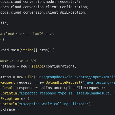
pdocs.cloud.conversion.client.ApiException;

ile;

ยัง Cloud Storage โดยใช้ Java
p
{

 void main(
String
[] args) {

แตนซ์ของการแปลง API          
Instance = new 
FileApi
(configuration);

Stream = new 
File
(
"H:\\groupdocs-cloud-data\\input-sampl
eRequest
 request = new 
UploadFileRequest
(
"java-testing\\
adResult
 response = apiInstance.uploadFile(request);

t.
println
(
"Expected response type is FilesUploadResult: 
iException
 e) {

r.
println
(
"Exception while calling FileApi:"
);

ckTrace();
