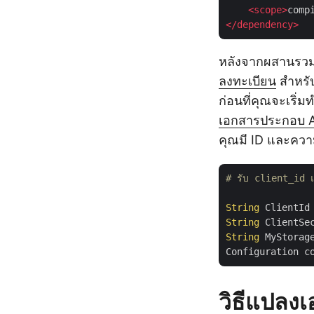
<
scope
>
comp
</
dependency
>
หลังจากผสานรวม 
ลงทะเบียน
สำหรั
ก่อนที่คุณจะเริ่
เอกสารประกอบ 
คุณมี ID และควา
# รับ client_id 
String
 ClientId
String
 ClientSe
String
 MyStorag
Configuration c
วิธีแปลง