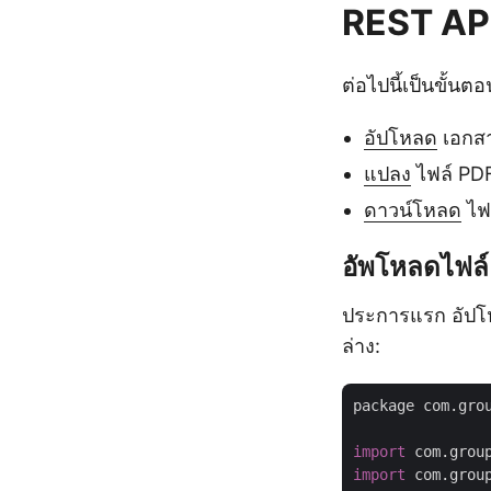
REST AP
ต่อไปนี้เป็นขั้น
อัปโหลด
เอกสา
แปลง
ไฟล์ PDF
ดาวน์โหลด
ไฟล
อัพโหลดไฟล์
ประการแรก อัปโห
ล่าง:
package com.grou
import
import