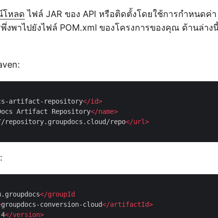
น์โหลด
ไฟล์ JAR ของ API หรือติดตั้งโดยใช้การกำหนดค่า Ma
รพึ่งพาไปยังไฟล์ POM.xml ของโครงการของคุณ ด้านล่างน
Maven:
cs-artifact-repository
</
id
>
Docs Artifact Repository
</
name
>
//repository.groupdocs.cloud/repo
</
url
>
:
m.groupdocs
</
groupId
>
groupdocs-conversion-cloud
</
artifactId
>
.4
</
version
>