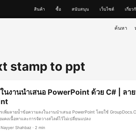
สินค้า
ซื้อ
สนับสนุน
เว็บไซต์
เกี่ยวก
ค้นหา
xt stamp to ppt
้ำในงานนำเสนอ PowerPoint ด้วย C# | ลาย
nt
ิธีการเพิ่มลายน้ำข้อความลงในงานนำเสนอ PowerPoint โดยใช้ GroupDocs.
อมคงเนื้อหาและการจัดวางสไลด์ไว้ไม่เปลี่ยนแปลง
 Nayyer Shahbaz · 2 min