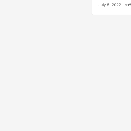
จะได้เรียนรู้วิธ
July 5, 2022
· ยาซ
ครอบคลุมในบทควา
โดยใช้ REST API
ฟรี PDF เป็น TE
Ruby SDK of Gr