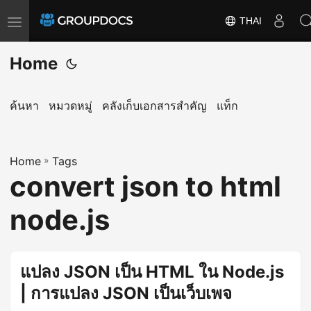
THAI
T
o
Home
g
g
l
ค้นหา
หมวดหมู่
คลังเก็บเอกสารสำคัญ
แท็ก
e
n
a
Home
»
Tags
convert json to html
v
i
node.js
g
a
t
แปลง JSON เป็น HTML ใน Node.js
i
| การแปลง JSON เป็นเว็บเพจ
o