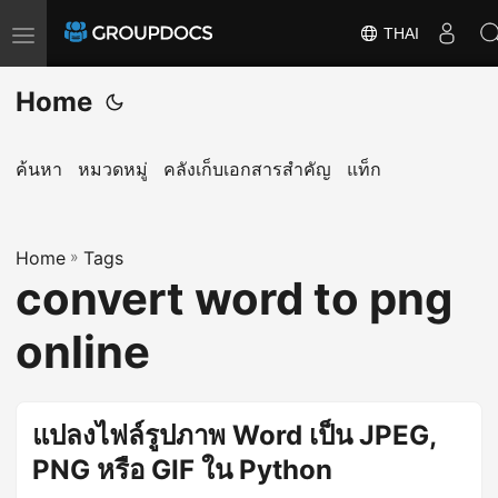
THAI
T
o
Home
g
g
l
ค้นหา
หมวดหมู่
คลังเก็บเอกสารสำคัญ
แท็ก
e
n
a
Home
»
Tags
convert word to png
v
i
online
g
a
t
แปลงไฟล์รูปภาพ Word เป็น JPEG,
i
PNG หรือ GIF ใน Python
o