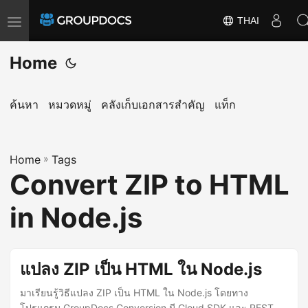
THAI
T
o
Home
g
g
l
ค้นหา
หมวดหมู่
คลังเก็บเอกสารสำคัญ
แท็ก
e
n
a
Home
»
Tags
Convert ZIP to HTML
v
i
in Node.js
g
a
t
แปลง ZIP เป็น HTML ใน Node.js
i
o
มาเรียนรู้วิธีแปลง ZIP เป็น HTML ใน Node.js โดยทาง
โปรแกรม GroupDocs.Conversion มี Cloud SDK และ REST