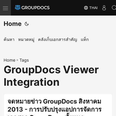
THAI
T
o
Home
g
g
l
ค้นหา
หมวดหมู่
คลังเก็บเอกสารสำคัญ
แท็ก
e
n
a
Home
»
Tags
GroupDocs Viewer
v
i
Integration
g
a
t
จดหมายข่าว GroupDocs สิงหาคม
i
2013 - การปรับปรุงแอปการจัดการ
o