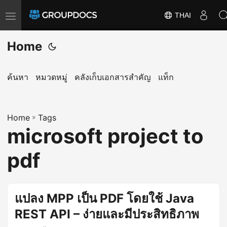
THAI
T
o
Home
g
g
l
ค้นหา
หมวดหมู่
คลังเก็บเอกสารสำคัญ
แท็ก
e
n
a
Home
»
Tags
microsoft project to
v
i
pdf
g
a
t
แปลง MPP เป็น PDF โดยใช้ Java
i
REST API – ง่ายและมีประสิทธิภาพ
o