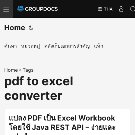
THAI
T
o
Home
g
g
l
ค้นหา
หมวดหมู่
คลังเก็บเอกสารสำคัญ
แท็ก
e
n
a
Home
»
Tags
pdf to excel
v
i
converter
g
a
t
แปลง PDF เป็น Excel Workbook
i
โดยใช้ Java REST API – ง่ายและ
o