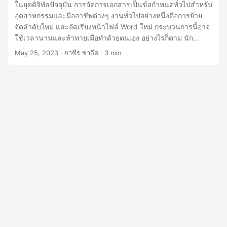
n
ในยุคดิจิทัลปัจจุบัน การจัดการเอกสารเป็นข้อกำหนดทั่วไปสำหรับ
อุตสาหกรรมและมืออาชีพต่างๆ งานทั่วไปอย่างหนึ่งคือการย้าย
จัดลำดับใหม่ และจัดเรียงหน้าไฟล์ Word ใหม่ กระบวนการนี้อาจ
ใช้เวลานานและท้าทายเมื่อทำด้วยตนเอง อย่างไรก็ตาม นัก
พัฒนาสามารถลดความซับซ้อนและทำให้การจัดเรียงหน้าใหม่ใน
May 25, 2023
· ยาซีร ซาอีด · 3 min
เอกสาร Word เป็นไปโดยอัตโนมัติด้วย GroupDocs.Merger
Cloud SDK สำหรับ Java