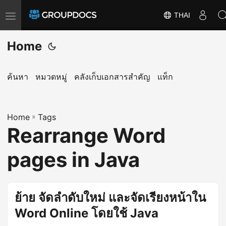
THAI
T
o
Home
g
g
l
ค้นหา
หมวดหมู่
คลังเก็บเอกสารสำคัญ
แท็ก
e
n
a
Home
»
Tags
Rearrange Word
v
i
pages in Java
g
a
t
ย้าย จัดลำดับใหม่ และจัดเรียงหน้าใน
i
Word Online โดยใช้ Java
o