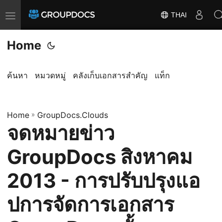
THAI
T
o
Home
g
g
l
ค้นหา
หมวดหมู่
คลังเก็บเอกสารสำคัญ
แท็ก
e
n
a
Home
»
GroupDocs.Clouds
จดหมายข่าว
v
i
GroupDocs สิงหาคม
g
a
2013 - การปรับปรุงแอ
t
ปการจัดการเอกสาร
i
o