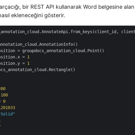
arçacığı, bir REST API kullanarak Word belgesine alan
nasıl ekleneceğini gösterir.
_annotation_cloud.AnnotateApi.from_keys(client_id, client
osition
osition.x
 = 
1
osition.y
 = 
1
200
 
100
= 
0
1201033
"Solid"
1
7