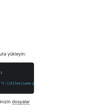
uta yükleyin:
)

 
"C:\\Files\\one-page.docx"
inizin
dosyalar