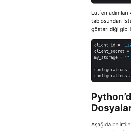
Lütfen adımları
tablosundan
İste
gösterildiği gibi
client_id
 = 
"11
client_secret
 =
my_storage
 = 
""
configurations
configurations.
Python’d
Dosyalar
Aşağıda belirtil