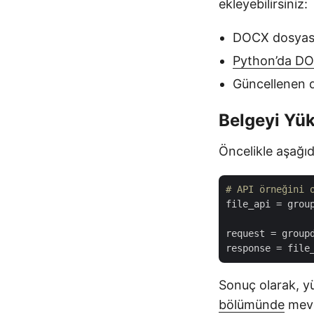
ekleyebilirsiniz:
DOCX dosyası
Python’da DO
Güncellenen 
Belgeyi Yük
Öncelikle aşağıd
# API örneğini 
file_api
 = grou
request
 = group
response
Sonuç olarak, y
bölümünde
mevc