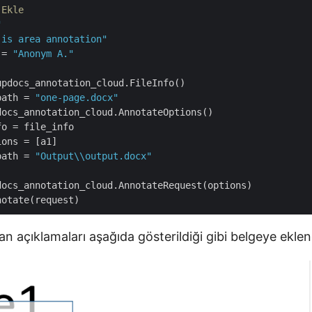
 Ekle
"
 is area annotation"
 = 
"Anonym A."
path
 = 
"one-page.docx"
fo
ions
path
 = 
"Output\\output.docx"
an açıklamaları aşağıda gösterildiği gibi belgeye eklen