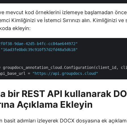
 ve mevcut kod örneklerini izlemeye başlamadan önc
mci Kimliğinizi ve İstemci Sırrınızı alın. Kimliğinizi ve 
 koda ekleyin:
2f0f38-9dae-42d5-b4fc-cc84ae644972"
 
"16ad3fe0bdc39c910f57d2fd48a5d618"
api_base_url
 = 
"https://api.groupdocs.cloud"
a bir REST API kullanarak D
ına Açıklama Ekleyin
en basit adımları izleyerek DOCX dosyasına ek açıklam