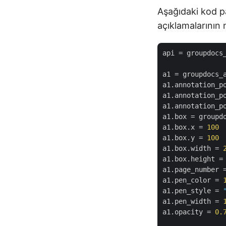
Aşağıdaki kod p
açıklamalarının 
api
 = groupdocs
a1
a1.annotation_p
a1.annotation_p
a1.annotation_p
a1.box
a1.box.x
 = 
100
a1.box.y
 = 
100
a1.box.width
 = 
a1.box.height
 =
a1.page_number
 
a1.pen_color
 = 
a1.pen_style
 = 
a1.pen_width
 = 
a1.opacity
 = 
0.