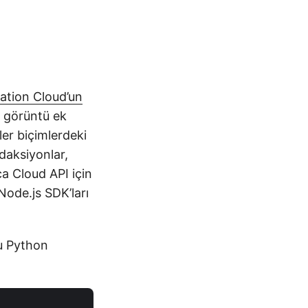
tion Cloud’un
e görüntü ek
ler biçimlerdeki
edaksiyonlar,
ca Cloud API için
ode.js SDK’ları
u Python