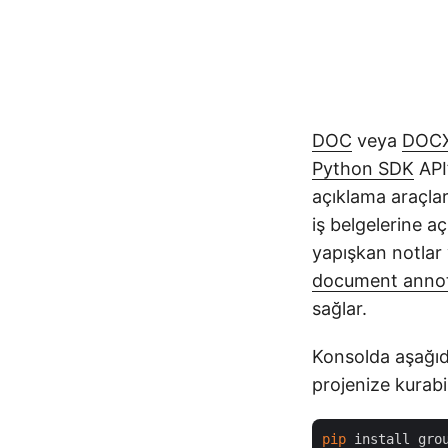
DOC
veya
DOC
Python SDK
API’
açıklama araçlar
iş belgelerine aç
yapışkan notlar v
document annota
sağlar.
Konsolda aşağı
projenize kurabil
pip