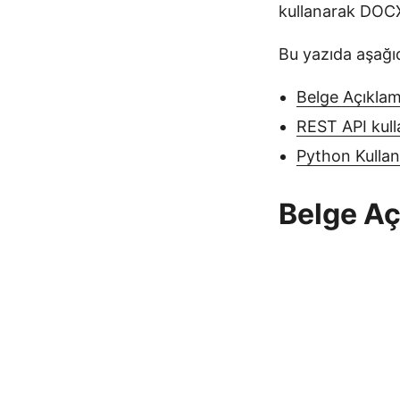
kullanarak DOCX
Bu yazıda aşağıd
Belge Açıkla
REST API kul
Python Kulla
Belge Aç