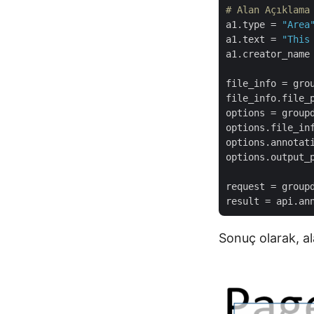
# Alan Açıklama
a1.type
 = 
"Area
a1.text
 = 
"This
a1.creator_name
file_info
file_info.file_
options
options.file_in
options.annotat
options.output_
request
result
Sonuç olarak, al