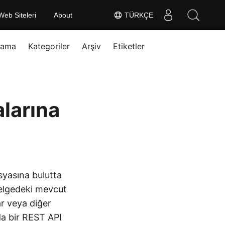
Web Siteleri
About
TÜRKÇE
rama
Kategoriler
Arşiv
Etiketler
larına
syasına bulutta
 belgedeki mevcut
ar veya diğer
da bir REST API