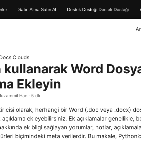
nler
Satın Alma Satın Al
Destek Desteği Destek Desteği
A
Docs.Clouds
 kullanarak Word Dosya
ma Ekleyin
Muzammil Han · 5 dk
tiricisi olarak, herhangi bir Word (.doc veya .docx) do
 açıklama ekleyebilirsiniz. Ek açıklamalar genellikle,
 hakkında ek bilgi sağlayan yorumlar, notlar, açıklamal
türleri biçimindeki meta verilerdir. Bu makale, Python’