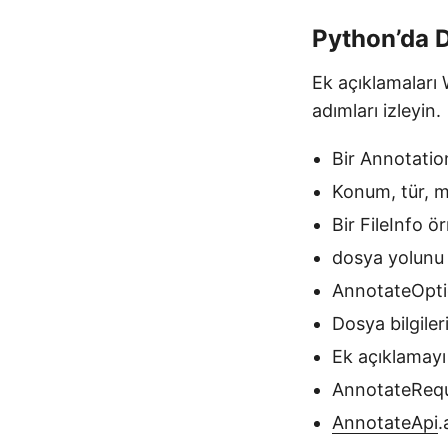
Python’da 
Ek açıklamaları 
adımları izleyin.
Bir Annotatio
Konum, tür, me
Bir FileInfo ö
dosya yolunu 
AnnotateOpti
Dosya bilgile
Ek açıklamayı
AnnotateReque
AnnotateApi
.