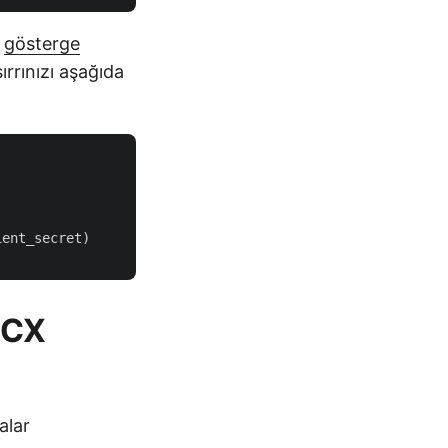
e
gösterge
sırrınızı aşağıda
OCX
alar