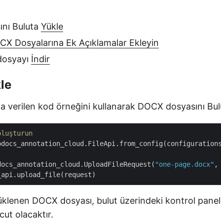
nı Buluta
Yükle
CX Dosyalarına Ek Açıklamalar Ekleyin
dosyayı
İndir
le
a verilen kod örneğini kullanarak DOCX dosyasını Bul
oluşturun
pdocs_annotation_cloud.FileApi.from_config(configurations
docs_annotation_cloud.UploadFileRequest(
"one-page.docx"
,
üklenen DOCX dosyası, bulut üzerindeki kontrol panel
ut olacaktır.