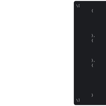
\[

	{

	},

	{

	},

	{

	}
