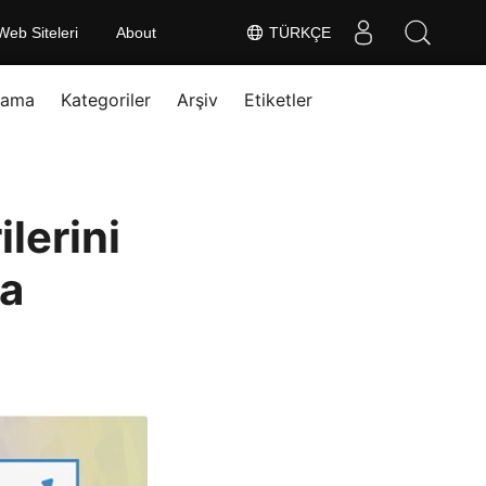
Web Siteleri
About
TÜRKÇE
rama
Kategoriler
Arşiv
Etiketler
lerini
da