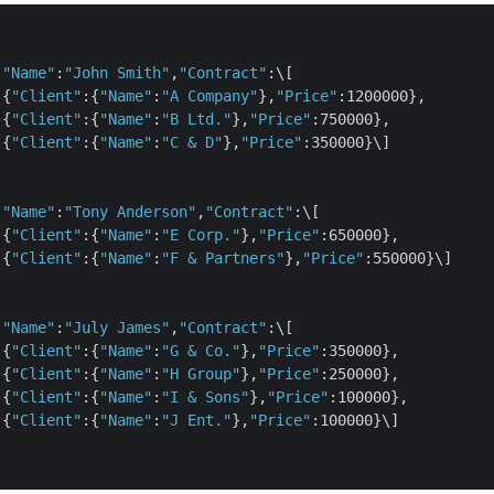
"Name"
:
"John Smith"
,
"Contract"
:\[

		{
"Client"
:{
"Name"
:
"A Company"
},
"Price"
:1200000},

		{
"Client"
:{
"Name"
:
"B Ltd."
},
"Price"
:750000},

		{
"Client"
:{
"Name"
:
"C & D"
},
"Price"
:350000}\]

"Name"
:
"Tony Anderson"
,
"Contract"
:\[

		{
"Client"
:{
"Name"
:
"E Corp."
},
"Price"
:650000},

		{
"Client"
:{
"Name"
:
"F & Partners"
},
"Price"
:550000}\]

"Name"
:
"July James"
,
"Contract"
:\[

		{
"Client"
:{
"Name"
:
"G & Co."
},
"Price"
:350000},

		{
"Client"
:{
"Name"
:
"H Group"
},
"Price"
:250000},

		{
"Client"
:{
"Name"
:
"I & Sons"
},
"Price"
:100000},

		{
"Client"
:{
"Name"
:
"J Ent."
},
"Price"
:100000}\]
