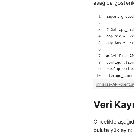
aşağıda gösterild
import groupd
# Get app_sid
app_sid = "xx
app_key = "xx
# Get File AP
configuration
configuration
storage_name 
initialize-API-client.
Veri Kay
Öncelikle aşağıd
buluta yükleyin: