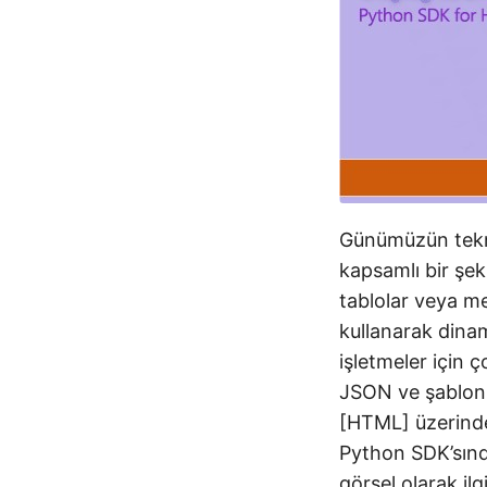
Günümüzün teknol
kapsamlı bir şek
tablolar veya me
kullanarak dinam
işletmeler için ç
JSON ve şablon 
[HTML] üzerind
Python SDK’sında
görsel olarak ilg