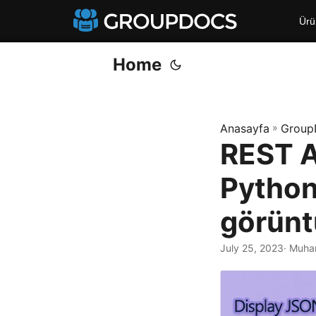
Ürü
Home
Anasayfa
»
Group
REST A
Python
görün
July 25, 2023
· Muha