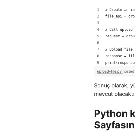
# Create an in
file_api = gro
# Call upload 
request = grou
# Upload file 
response = fil
print(response
upload-file.py
hosted
Sonuç olarak, yü
mevcut olacaktı
Python k
Sayfası