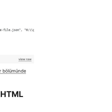
e-file.json", "H:\\groupdocs-cloud-data\\input-sample-file.json"
view raw
r bölümünde
r HTML