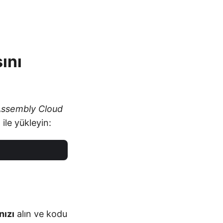
ını
ssembly Cloud
) ile yükleyin:
nızı
alın ve kodu