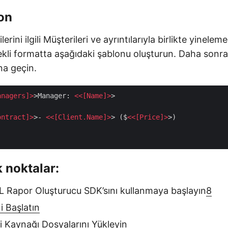
on
lerini ilgili Müşterileri ve ayrıntılarıyla birlikte yinelem
li formatta aşağıdaki şablonu oluşturun. Daha sonra
a geçin.
anagers
]>
>Manager: 
<<[
Name
]>
>

ontract
]>
>- 
<<[
Client.Name
]>
> ($
<<[
Price
]>
k noktalar:
 Rapor Oluşturucu SDK’sını kullanmaya başlayın
8
i Başlatın
i Kaynağı Dosyalarını Yükleyin