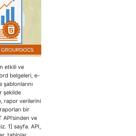
 etkili ve
rd belgeleri, e-
e şablonlarını
r şekilde
, rapor verilerini
aporları bir
 API’sinden ve
. 1] sayfa. API,
er, tablolar,