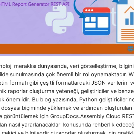
oji meraklısı dünyasında, veri görselleştirme, bilginin
ilde sunulmasında çok önemli bir rol oynamaktadır. Wo
tin formatı gibi çeşitli formatlardaki
JSON
verilerini v
ik raporlar oluşturma yeteneği, geliştiriciler ve benze
ok önemlidir. Bu blog yazısında, Python geliştiricilerine
dosyası biçiminde yüklemek ve ardından oluşturulan r
e görüntülemek için GroupDocs.Assembly Cloud REST
n nasıl yararlanacakları konusunda rehberlik edeceğiz
i çekici ve bilgilendirici raporlar oluşturmak için grafikl