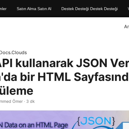
nler
Satın Alma Satın Al
Destek Desteği Destek Desteği
A
Docs.Clouds
PI kullanarak JSON Veri
'da bir HTML Sayfasın
tüleme
mmed Ömer · 3 dk