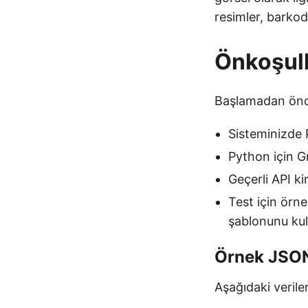
resimler, barkodl
Önkoşull
Başlamadan önce
Sisteminizde 
Python için 
Geçerli API ki
Test için örne
şablonunu kul
Örnek JSON
Aşağıdaki veril