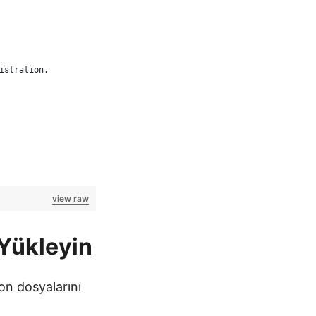
istration.
view raw
 Yükleyin
on dosyalarını