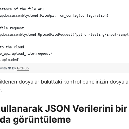
stance of the file API
updocsassemblycloud.FileApi.from_config(configuration)
file request
pdocsassemblycloud.UploadFileRequest("python-testing\input-sampl
to the cloud
e_api.upload_file(request)
.uploaded)
 with ❤ by
GitHub
klenen dosyalar buluttaki kontrol panelinizin
dosyala
r.
ullanarak JSON Verilerini bi
nda görüntüleme