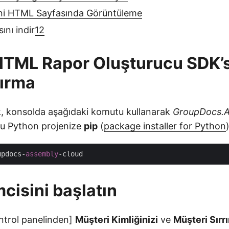
ini HTML Sayfasında Görüntüleme
nı indir
12
TML Rapor Oluşturucu SDK’s
dırma
k, konsolda aşağıdaki komutu kullanarak
GroupDocs.A
‘u Python projenize
pip
(
package installer for Python
updocs-
assembly
mcisini başlatın
ontrol panelinden]
Müşteri Kimliğinizi
ve
Müşteri Sırrı