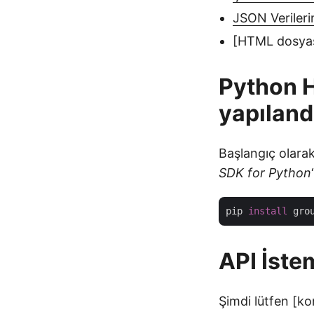
JSON Veriler
[HTML dosyası
Python H
yapılan
Başlangıç olara
SDK for Python
pip 
install
 gro
API İste
Şimdi lütfen [k