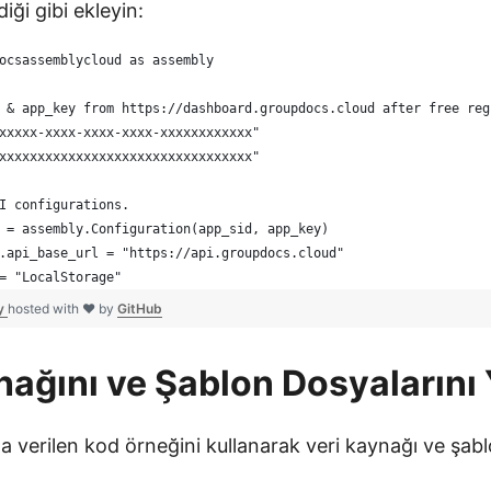
iği gibi ekleyin:
ocsassemblycloud as assembly
 & app_key from https://dashboard.groupdocs.cloud after free reg
xxxxx-xxxx-xxxx-xxxx-xxxxxxxxxxxx"
xxxxxxxxxxxxxxxxxxxxxxxxxxxxxxxxx"
I configurations.
 = assembly.Configuration(app_sid, app_key)
.api_base_url = "https://api.groupdocs.cloud"
= "LocalStorage"
py
hosted with ❤ by
GitHub
nağını ve Şablon Dosyalarını
a verilen kod örneğini kullanarak veri kaynağı ve şabl