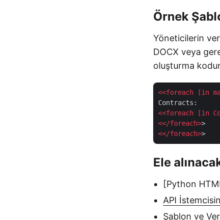
Örnek Şabl
Yöneticilerin veri
DOCX veya gerek
oluşturma kodun
<<
foreach
 [
in
m
<<
foreach
 [
in
C
<</
foreach
>
<</
foreach
>
Ele alınaca
[Python HTML
API İstemcisin
Şablon ve Ver