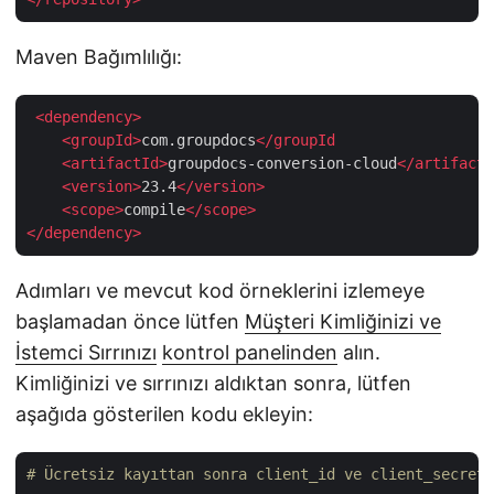
Maven Bağımlılığı:
<
dependency
>
<
groupId
>
com.groupdocs
</
groupId
    <
artifactId
>
groupdocs-conversion-cloud
</
artifactI
<
version
>
23.4
</
version
>
<
scope
>
compile
</
scope
>
</
dependency
>
Adımları ve mevcut kod örneklerini izlemeye
başlamadan önce lütfen
Müşteri Kimliğinizi ve
İstemci Sırrınızı
kontrol panelinden
alın.
Kimliğinizi ve sırrınızı aldıktan sonra, lütfen
aşağıda gösterilen kodu ekleyin:
# Ücretsiz kayıttan sonra client_id ve client_secret'