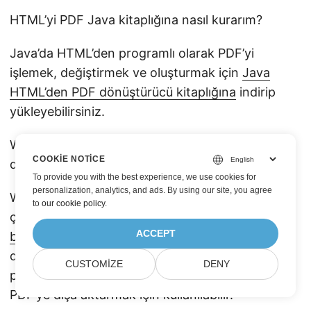
HTML’yi PDF Java kitaplığına nasıl kurarım?
Java’da HTML’den programlı olarak PDF’yi
işlemek, değiştirmek ve oluşturmak için
Java
HTML’den PDF dönüştürücü kitaplığına
indirip
yükleyebilirsiniz.
Windows’ta HTML’yi PDF’ye nasıl
COOKIE NOTICE
dönüştürebilirim?
To provide you with the best experience, we use cookies for
personalization, analytics, and ads. By using our site, you agree
Windows için HTML’den PDF’e dönüştürücüyü
to
our cookie policy
.
çevrimdışı olarak indirmek için lütfen
bu
ACCEPT
bağlantıyı
ziyaret edin. Bu HTML’den PDF’e
dönüştürücü ücretsiz indirme yazılımı, HTML’yi
CUSTOMIZE
DENY
pencerelerde tek bir tıklamayla hızlı bir şekilde
PDF’ye dışa aktarmak için kullanılabilir.