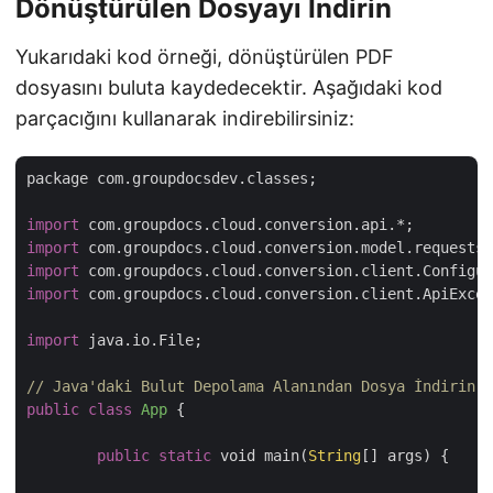
Dönüştürülen Dosyayı İndirin
Yukarıdaki kod örneği, dönüştürülen PDF
dosyasını buluta kaydedecektir. Aşağıdaki kod
parçacığını kullanarak indirebilirsiniz:
package com.groupdocsdev.classes;

import
import
import
import
 com.groupdocs.cloud.conversion.client.ApiExcep
import
 java.io.File;

// Java'daki Bulut Depolama Alanından Dosya İndirin
public
class
App
{

public
static
 void main(
String
[] args) {
