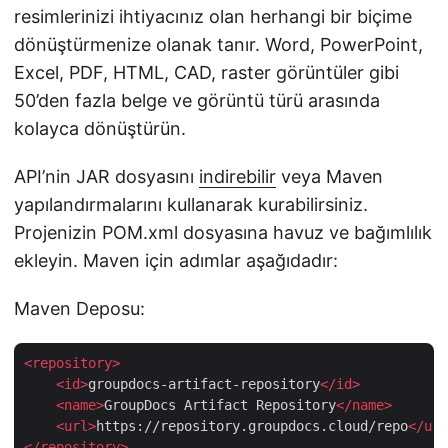
resimlerinizi ihtiyacınız olan herhangi bir biçime
dönüştürmenize olanak tanır. Word, PowerPoint,
Excel, PDF, HTML, CAD, raster görüntüler gibi
50’den fazla belge ve görüntü türü arasında
kolayca dönüştürün.
API’nin JAR dosyasını
indirebilir
veya Maven
yapılandırmalarını kullanarak kurabilirsiniz.
Projenizin POM.xml dosyasına havuz ve bağımlılık
ekleyin. Maven için adımlar aşağıdadır:
Maven Deposu:
<
repository
>
<
id
>
groupdocs-artifact-repository
</
id
>
<
name
>
GroupDocs Artifact Repository
</
name
>
<
url
>
https://repository.groupdocs.cloud/repo
</
url
</
repository
>