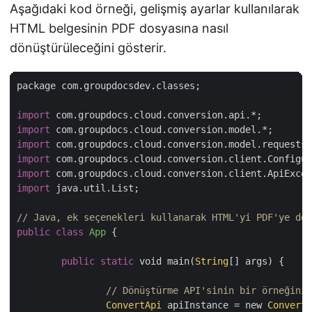
Aşağıdaki kod örneği, gelişmiş ayarlar kullanılarak
HTML belgesinin PDF dosyasına nasıl
dönüştürüleceğini gösterir.
package com.groupdocsdev.classes;

import
import
import
import
import
import
 java.util.List;

// Java, ek seçenekleri kullanarak HTML'yi PDF'ye dön
public
class
App
{

public
static
 void main(
String
[] args) {

// Dönüştürme API'sinin bir örneğini 
ConvertApi
 apiInstance = new 
ConvertA