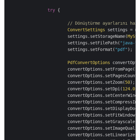
try
 {

// Dönüştürme ayarlarını hazı
ConvertSettings
 settings = ne
			settings.setStorageName(
MySto
			settings.setFilePath(
"java-te
			settings.setFormat(
"pdf"
);

PdfConvertOptions
 convertOpti
			convertOptions.setFromPage(
1
)
			convertOptions.setPagesCount(
			convertOptions.setZoom(
50
);

			convertOptions.setDpi(
124.0
);

			convertOptions.setCenterWind
			convertOptions.setCompressIm
			convertOptions.setDisplayDoc
			convertOptions.setFitWindow(
f
			convertOptions.setGrayscale(
f
			convertOptions.setImageQuali
			convertOptions.setLinearize(
f