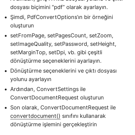
dosyası biçimini “pdf” olarak ayarlayın.
Şimdi, PdfConvertOptions’ın bir örneğini
oluşturun
setFromPage, setPagesCount, setZoom,
setImageQuality, setPassword, setHeight,
setMarginTop, setDpi, vb. gibi çeşitli
dönüştürme seçeneklerini ayarlayın.
Dönüştürme seçeneklerini ve çıktı dosyası
yolunu ayarlayın
Ardından, ConvertSettings ile
ConvertDocumentRequest oluşturun
Son olarak, ConvertDocumentRequest ile
convertdocument()
sınıfını kullanarak
dönüştürme işlemini gerçekleştirin