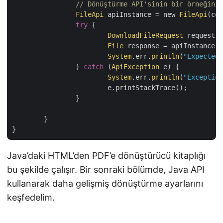
FileApi
 apiInstance = new 
FileApi
(con
try
 {

DownloadFileRequest
 request =
File
 response = apiInstance.d
System
.err.
println
(
"Expected 
		} 
catch
 (
ApiException
 e) {

System
.err.
println
(
"Exception
			e.printStackTrace();

		}

	}

Java’daki HTML’den PDF’e dönüştürücü kitaplığı
bu şekilde çalışır. Bir sonraki bölümde, Java API
kullanarak daha gelişmiş dönüştürme ayarlarını
keşfedelim.