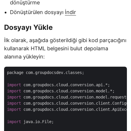
dönüştürme
Dönüştürülen dosyayı
İndir
Dosyayı Yükle
İlk olarak, aşağıda gösterildiği gibi kod parçacığını
kullanarak HTML belgesini bulut depolama
alanına yükleyin:
package com.groupdocsdev.classes;

import
import
import
import
import
 com.groupdocs.cloud.conversion.client.ApiExcep
import
 java.io.File;
