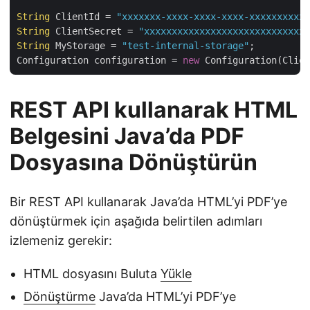
String
 ClientId = 
"xxxxxxx-xxxx-xxxx-xxxx-xxxxxxxxxxx
String
 ClientSecret = 
"xxxxxxxxxxxxxxxxxxxxxxxxxxxxxx
String
 MyStorage = 
"test-internal-storage"
;

Configuration configuration = 
new
REST API kullanarak HTML
Belgesini Java’da PDF
Dosyasına Dönüştürün
Bir REST API kullanarak Java’da HTML’yi PDF’ye
dönüştürmek için aşağıda belirtilen adımları
izlemeniz gerekir:
HTML dosyasını Buluta
Yükle
Dönüştürme
Java’da HTML’yi PDF’ye