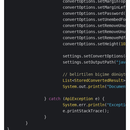
			convertOptions.setMarginTop(
5
			convertOptions.setMarginLeft(
			convertOptions.setPassword(
"p
			convertOptions.setUnembedFon
			convertOptions.setRemoveUnus
			convertOptions.setRemoveUnus
			convertOptions.setRemovePdfa
			convertOptions.setHeight(
1024
			settings.setConvertOptions(convertOptions);

			settings.setOutputPath(
"java-
// belirtilen biçime dönüştür
List
<
StoredConvertedResult
> r
System
.out.
println
(
"Document 
		} 
catch
 (
ApiException
 e) {

System
.err.
println
(
"Exception
			e.printStackTrace();

		}

	}
