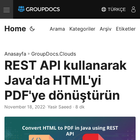
TÜRKÇE
T
o
Home
g
Arama
Kategoriler
Arşiv
Etiketler
g
l
Anasayfa
»
GroupDocs.Clouds
e
REST API kullanarak
n
a
Java'da HTML'yi
v
i
PDF'ye dönüştürün
g
a
November 18, 2022
· Yasir Saeed · 8 dk
t
i
o