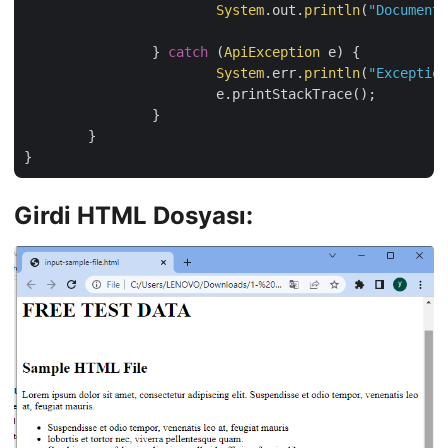
System
.out.
println
(
"Document 
		} 
catch
 (
ApiException
 e) {

System
.err.
println
(
"Exception
			e.printStackTrace();

		}

	}

Girdi HTML Dosyası: