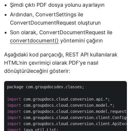
Şimdi çıktı PDF dosya yolunu ayarlayın
Ardından, ConvertSettings ile
ConvertDocumentRequest oluşturun
Son olarak, ConvertDocumentRequest ile
convertdocument()
yöntemini çağırın
Aşağıdaki kod parçacığı, REST API kullanılarak
HTML’nin çevrimiçi olarak PDF’ye nasıl
dönüştürüleceğini gösterir:
package com.groupdocsdev.classes;

import
import
import
import
import
import
 java.util.List;
