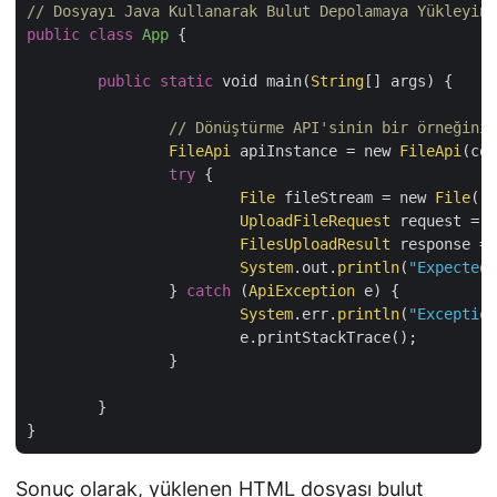
// Dosyayı Java Kullanarak Bulut Depolamaya Yükleyin
public
class
App
{

public
static
 void main(
String
[] args) {

FileApi
 apiInstance = new 
FileApi
(con
try
 {

File
 fileStream = new 
File
(
"H
UploadFileRequest
 request = n
FilesUploadResult
 response = 
System
.out.
println
(
"Expected 
		} 
catch
 (
ApiException
 e) {

System
.err.
println
(
"Exception
			e.printStackTrace();

		}

	}

Sonuç olarak, yüklenen HTML dosyası bulut