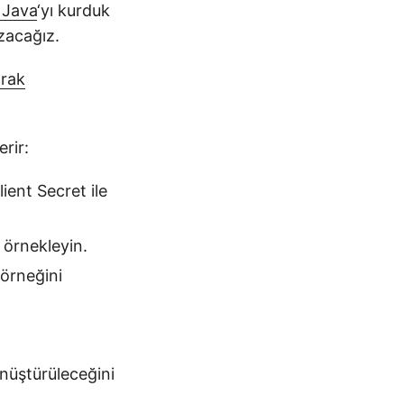
 Java
‘yı kurduk
zacağız.
arak
rir:
ient Secret ile
e örnekleyin.
 örneğini
önüştürüleceğini