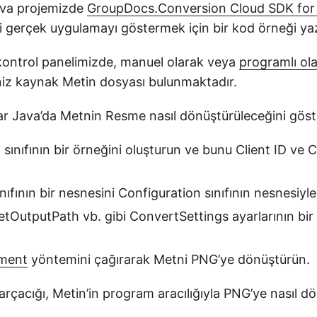
ava projemizde
GroupDocs.Conversion Cloud SDK for
i gerçek uygulamayı göstermek için bir kod örneği ya
kontrol panelimizde, manuel olarak veya
programlı ol
niz kaynak Metin dosyası bulunmaktadır.
ar Java’da Metnin Resme nasıl dönüştürüleceğini göste
sınıfının bir örneğini oluşturun ve bunu Client ID ve Cl
nıfının bir nesnesini Configuration sınıfının nesnesiyl
setOutputPath vb. gibi ConvertSettings ayarlarının bir
ment
yöntemini çağırarak Metni PNG’ye dönüştürün.
rçacığı, Metin’in program aracılığıyla PNG’ye nasıl d