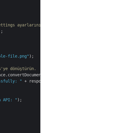
ettings ayarlarının bir örneğini başlatın.
;

ple-file.png"
);

G'ye dönüştürün.
nce.convertDocument(new 
ConvertDocumentRequest
(settings))
ssfully: "
 + response);

a API: "
);
