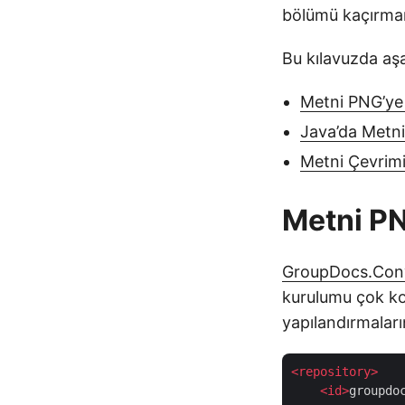
bölümü kaçırmam
Bu kılavuzda aşa
Metni PNG’ye
Java’da Metn
Metni Çevrim
Metni P
GroupDocs.Conv
kurulumu çok ko
yapılandırmaların
<
repository
>
<
id
>
groupdo