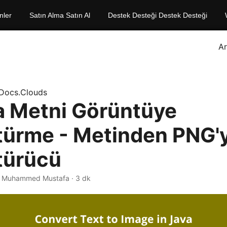
nler
Satın Alma Satın Al
Destek Desteği Destek Desteği
A
Docs.Clouds
a Metni Görüntüye
ürme - Metinden PNG'
türücü
· Muhammed Mustafa · 3 dk