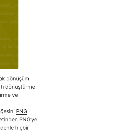
arak dönüşüm
atı dönüştürme
ürme ve
ğesini
PNG
 Metinden PNG’ye
denle hiçbir