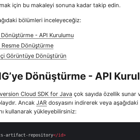
ak için bu makaleyi sonuna kadar takip edin.
ğıdaki bölümleri inceleyeceğiz:
 Dönüştürme - API Kurulumu
i Resme Dönüştürme
içi Görüntüye Dönüştürün
NG’ye Dönüştürme - API Kur
ersion Cloud SDK for Java
çok sayıda özellik sunar 
laydır. Ancak
JAR
dosyasını indirerek veya aşağıdak
ı kullanarak yükleyebilirsiniz:
cs-artifact-repository
</
id
>