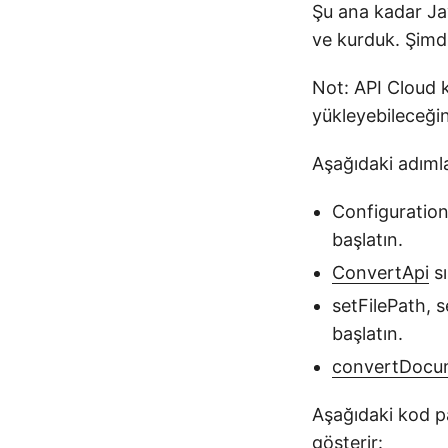
Şu ana kadar J
ve kurduk. Şimd
Not: API Cloud 
yükleyebileceği
Aşağıdaki adıml
Configuration 
başlatın.
ConvertApi
sı
setFilePath, 
başlatın.
convertDocu
Aşağıdaki kod pa
gösterir: