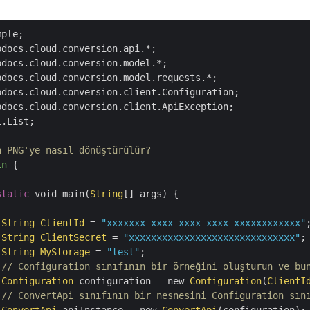
.List;

n PNG'ye nasıl dönüştürülür?
in
{

static
 void main(
String
[] args) {

String
ClientId
 = 
"xxxxxxx-xxxx-xxxx-xxxx-xxxxxxxxxxxx"
;
String
ClientSecret
 = 
"xxxxxxxxxxxxxxxxxxxxxxxxxxxxxx"
;

String
MyStorage
 = 
"test"
;

// Configuration sınıfının bir örneğini oluşturun ve bu
Configuration
 configuration = new 
Configuration
(
ClientI
// ConvertApi sınıfının bir nesnesini Configuration sın