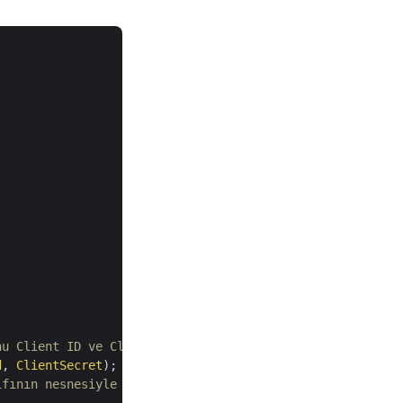


nu Client ID ve Client Secret ile başlatın.
d
, 
ClientSecret
);    

ıfının nesnesiyle örnekleyin.