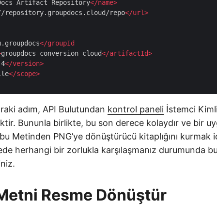
Docs Artifact Repository
</
name
>
//repository.groupdocs.cloud/repo
</
url
>
m.groupdocs
</
groupId
>
groupdocs-conversion-cloud
</
artifactId
>
.4
</
version
>
ile
</
scope
>
raki adım, API Bulutundan
kontrol paneli
İstemci Kimli
ektir. Bununla birlikte, bu son derece kolaydır ve bir 
bu Metinden PNG’ye dönüştürücü kitaplığını kurmak iç
nmede herhangi bir zorlukla karşılaşmanız durumunda b
iniz.
 Metni Resme Dönüştür