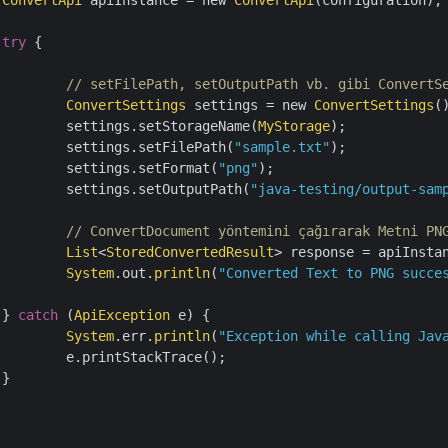
ConvertApi
 apiInstance = new 
ConvertApi
(configuration);

try
 {

// setFilePath, setOutputPath vb. gibi ConvertS
ConvertSettings
 settings = new 
ConvertSettings
()
			settings.setStorageName(
MyStorage
);

			settings.setFilePath(
"sample.txt"
);

			settings.setFormat(
"png"
);

			settings.setOutputPath(
"java-testing/output-sam
// ConvertDocument yöntemini çağırarak Metni PN
List
<
StoredConvertedResult
> response = apiInsta
System
.out.
println
(
"Converted Text to PNG succe
		} 
catch
 (
ApiException
 e) {

System
.err.
println
(
"Exception while calling Jav
Trace();


