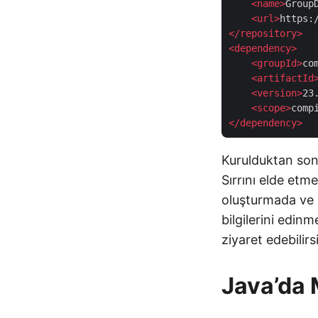
<
name
>
Group
<
url
>
https:
</
repository
>
<
dependency
>
<
groupId
>
co
    <
artifactId
<
version
>
23
<
scope
>
comp
</
dependency
>
Kurulduktan son
Sırrını elde etm
oluşturmada ve 
bilgilerini edi
ziyaret edebilirs
Java’da