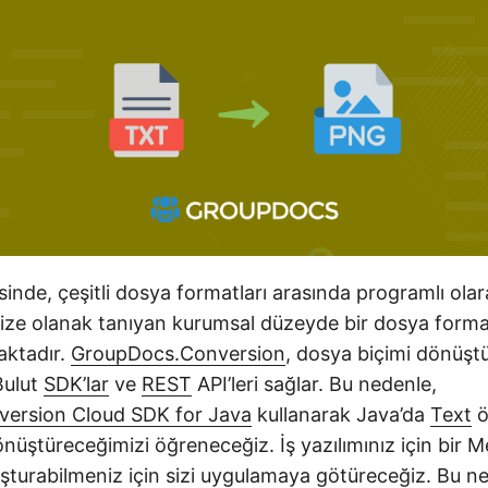
sinde, çeşitli dosya formatları arasında programlı ol
ize olanak tanıyan kurumsal düzeyde bir dosya form
maktadır.
GroupDocs.Conversion
, dosya biçimi dönüşt
Bulut
SDK’lar
ve
REST
API’leri sağlar. Bu nedenle,
ersion Cloud SDK for Java
kullanarak Java’da
Text
ö
önüştüreceğimizi öğreneceğiz. İş yazılımınız için bir
şturabilmeniz için sizi uygulamaya götüreceğiz. Bu ne