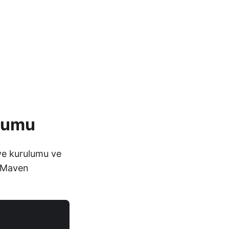
ulumu
ve kurulumu ve
i Maven