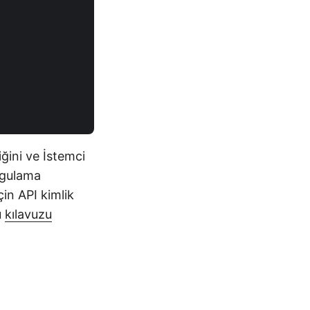
ğini ve İstemci
uygulama
in API kimlik
u
kılavuzu