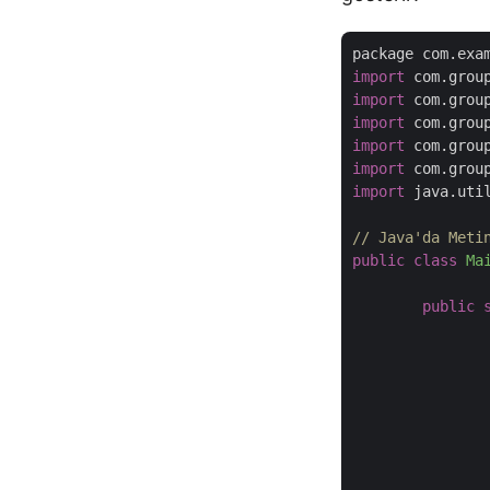
import
import
import
import
import
import
 java.util
// Java'da Meti
public
class
Ma
public