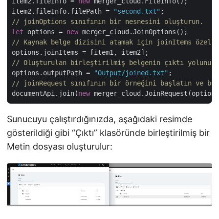
item2.fileInfo = 
new
 merger_cloud.FileInfo();

item2.fileInfo.filePath = 
"second.txt"
// joinOptions sınıfının bir nesnesini oluşturun.
let
 options = 
new
// Kaynak belge dizisini atamak için joinItems özelli
// Oluşturulan birleştirilmiş belgenin çıktı yolunu a
options.outputPath = 
"Output/joined.txt"
// joinRequest sınıfının bir örneğini başlatın ve bun
documentApi.join(
new
 merger_cloud.JoinRequest(options
Sunucuyu çalıştırdığınızda, aşağıdaki resimde
gösterildiği gibi “Çıktı” klasöründe birleştirilmiş bir
Metin dosyası oluşturulur: