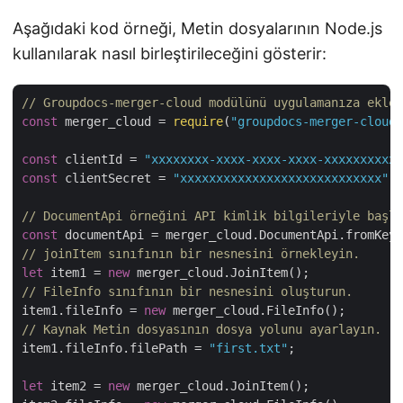
Aşağıdaki kod örneği, Metin dosyalarının Node.js
kullanılarak nasıl birleştirileceğini gösterir:
// Groupdocs-merger-cloud modülünü uygulamanıza ekley
const
 merger_cloud = 
require
(
"groupdocs-merger-cloud"
const
 clientId = 
"xxxxxxxx-xxxx-xxxx-xxxx-xxxxxxxxxxx
const
 clientSecret = 
"xxxxxxxxxxxxxxxxxxxxxxxxxxxx"
;

// DocumentApi örneğini API kimlik bilgileriyle başla
const
// joinItem sınıfının bir nesnesini örnekleyin.
let
 item1 = 
new
// FileInfo sınıfının bir nesnesini oluşturun.
item1.fileInfo = 
new
// Kaynak Metin dosyasının dosya yolunu ayarlayın.
item1.fileInfo.filePath = 
"first.txt"
;

let
 item2 = 
new
 merger_cloud.JoinItem();
