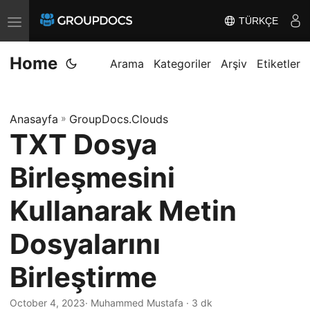
TÜRKÇE
T
o
Home
g
Arama
Kategoriler
Arşiv
Etiketler
g
l
Anasayfa
»
GroupDocs.Clouds
e
TXT Dosya
n
a
Birleşmesini
v
i
Kullanarak Metin
g
Dosyalarını
a
t
Birleştirme
i
o
October 4, 2023
· Muhammed Mustafa · 3 dk