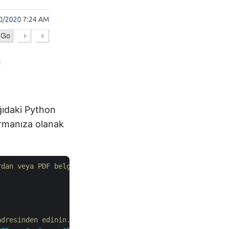
ı
ağıdaki Python
armanıza olanak
rdan veya PDF belgesinden resimler nasıl çıkarılır.
adresinden edinin.