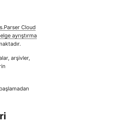
.Parser Cloud
elge ayrıştırma
maktadır.
ar, arşivler,
rin
e başlamadan
ri