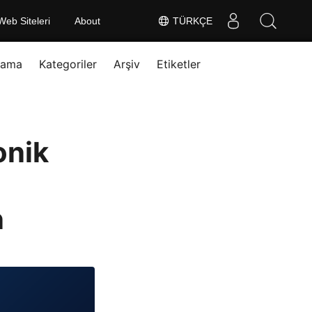
Web Siteleri
About
TÜRKÇE
rama
Kategoriler
Arşiv
Etiketler
onik
n