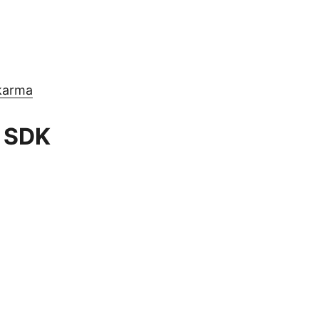
ıkarma
n SDK