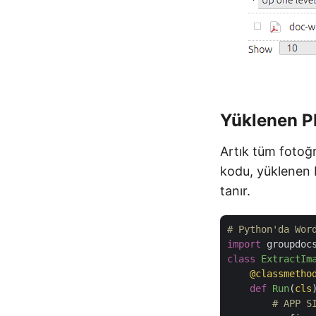
Yüklenen P
Artık tüm fotoğr
kodu, yüklenen P
tanır.
# Python'da Wor
import
class
ExtractIm
    @classmetho
def
Run
(
cls
# APP S