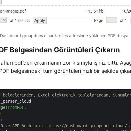
Dashboard.groupdocs.cloud/#/files adresinde yüklenen PDF dosyas
DF Belgesinden Görüntüleri Çıkarın
afları pdf’den çıkarmanın zor kısmıyla işiniz bitti. Aş
DF belgesindeki tüm görüntüleri hızlı bir şekilde çık
d belgelerinden, Excel elektronik tablolarından, Sunumla
agesFromPDF
:
d  
):
ID ve APP Anahtarını https://dashboard.groupdocs.cloud/ 