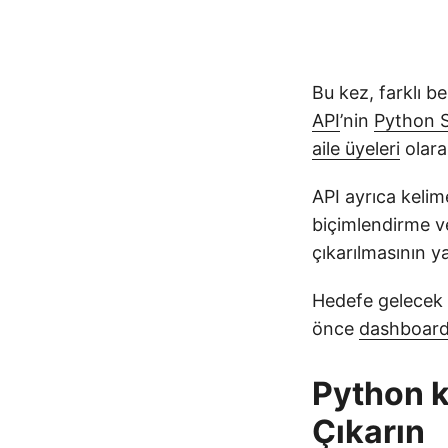
Bu kez, farklı b
API
’nin
Python 
aile üyeleri
olara
API ayrıca kelime
biçimlendirme ve
çıkarılmasının y
Hedefe gelecek 
önce
dashboar
Python k
Çıkarın