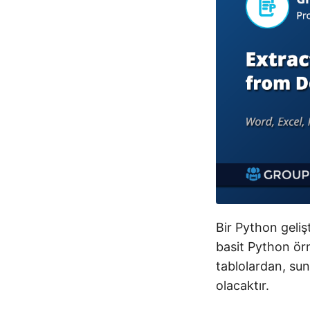
Bir Python geliş
basit Python örn
tablolardan, su
olacaktır.