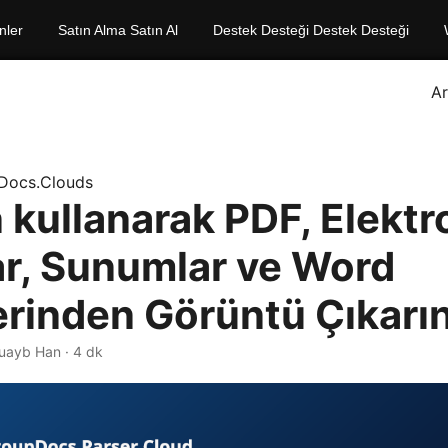
nler
Satın Alma Satın Al
Destek Desteği Destek Desteği
A
Docs.Clouds
 kullanarak PDF, Elektr
ar, Sunumlar ve Word
erinden Görüntü Çıkarı
Şuayb Han · 4 dk