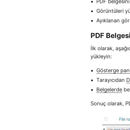
PDF belgesini
Görüntüleri y
Ayıklanan görü
PDF Belgesi
İlk olarak, aşağ
yükleyin:
Gösterge pa
Tarayıcıdan
D
Belgelerde
bel
Sonuç olarak, P