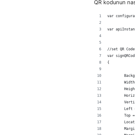
QR kodunun nasıl
var configura
var apiInstan
//set QR Code
var signQRCod
{
	Back
	Widt
	Heig
	Hori
	Vert
	Left
	Top 
	Loca
	Marg