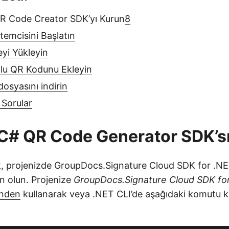
QR Code Creator SDK’yı Kurun
8
temcisini Başlatın
eyi Yükleyin
olu QR Kodunu Ekleyin
dosyasını indirin
 Sorular
 C# QR Code Generator SDK’s
k, projenizde GroupDocs.Signature Cloud SDK for .NET
 olun. Projenize
GroupDocs.Signature Cloud SDK fo
inden
kullanarak veya .NET CLI’de aşağıdaki komutu k
: