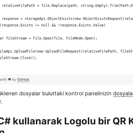
 relativeFilePath = file.Replace(path, string.Empty).Trim(Path.D
 response = storageApi.ObjectExists(new ObjectExistsRequest(rela
(response.Exists != null && !response.Exists.Value)
ar fileStream = File.Open(file, FileMode.Open);
ileApi.UploadFile(new UploadFileRequest(relativeFilePath, fileSt
ileStream.Close();
 with ❤ by
GitHub
klenen dosyalar buluttaki kontrol panelinizin
dosyala
r.
C# kullanarak Logolu bir QR
n