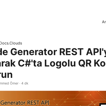
A
Docs.Clouds
e Generator REST API'
arak C#'ta Logolu QR K
run
mmed Ömer · 4 dk