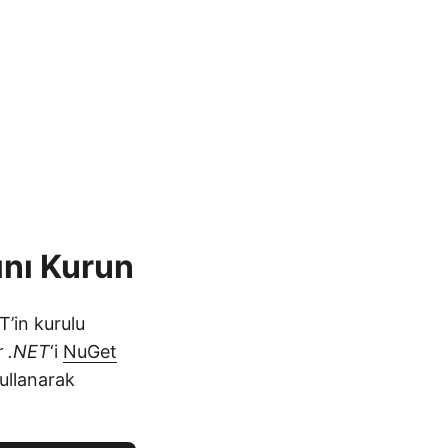
ını Kurun
’in kurulu
r .NET
‘i
NuGet
ullanarak