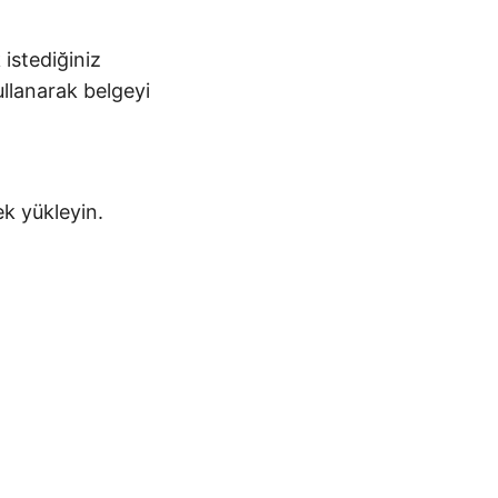
stediğiniz
llanarak belgeyi
ek yükleyin.