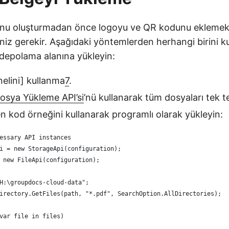
nu oluşturmadan önce logoyu ve QR kodunu eklemek i
iz gerekir. Aşağıdaki yöntemlerden herhangi birini ku
 depolama alanına yükleyin:
elini] kullanma
7
.
osya Yükleme API’si
’nü kullanarak tüm dosyaları tek t
en kod örneğini kullanarak programlı olarak yükleyin:
essary API instances
i = new StorageApi(configuration);
 new FileApi(configuration);
H:\groupdocs-cloud-data";
irectory.GetFiles(path, "*.pdf", SearchOption.AllDirectories);
var file in files)