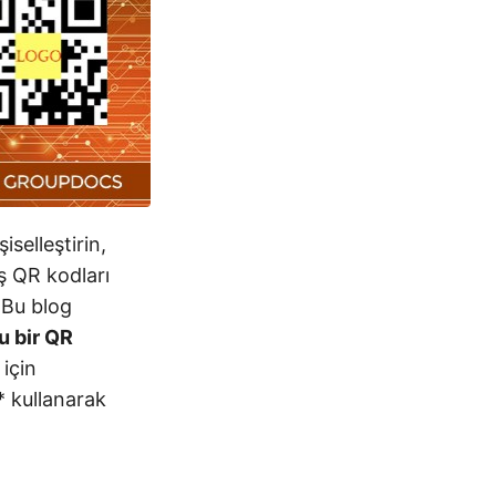
selleştirin,
iş QR kodları
. Bu blog
u bir QR
için
* kullanarak