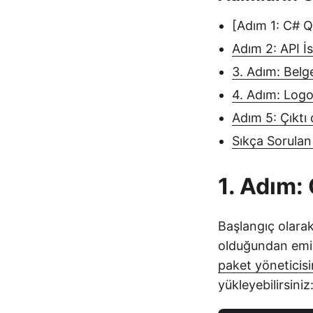
[Adım 1: C# 
Adım 2: API İs
3. Adım: Belg
4. Adım: Log
Adım 5: Çıktı 
Sıkça Sorulan
1. Adım:
Başlangıç olara
olduğundan emin
paket yöneticis
yükleyebilirsiniz