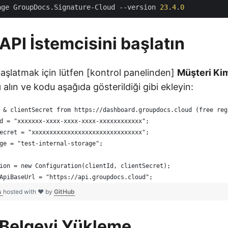
age GroupDocs.Signature-Cloud --version 
23
.
4
.
0
 API İstemcisini başlatın
başlatmak için lütfen [kontrol panelinden]
Müşteri Kim
ı
alın ve kodu aşağıda gösterildiği gibi ekleyin:
 & clientSecret from https://dashboard.groupdocs.cloud (free reg
d = "xxxxxxx-xxxx-xxxx-xxxx-xxxxxxxxxxxx";
ecret = "xxxxxxxxxxxxxxxxxxxxxxxxxxxxxxx";
ge = "test-internal-storage";
ion = new Configuration(clientId, clientSecret);
ApiBaseUrl = "https://api.groupdocs.cloud";
cs
hosted with ❤ by
GitHub
 Belgeyi Yükleme