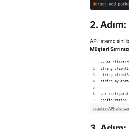
dotnet
 add pack
2. Adım:
API istemcisini 
Müşteri Sırrınız
//Get clientId
string clientI
string clientS
string myStora
var configurat
configuration.
initialize-API-client.
3. Adım: