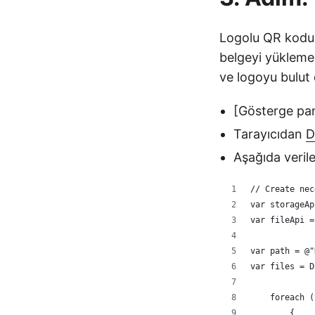
Logolu QR kodu
belgeyi yüklemen
ve logoyu bulut
[Gösterge pan
Tarayıcıdan
D
Aşağıda veril
// Create nec
var storageAp
var fileApi =
var path = @"
var files = D
    foreach (
        {