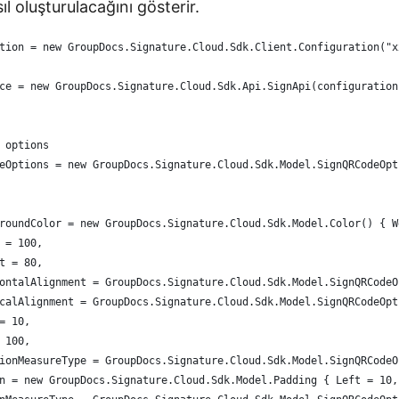
 oluşturulacağını gösterir.
tion = new GroupDocs.Signature.Cloud.Sdk.Client.Configuration("x
ce = new GroupDocs.Signature.Cloud.Sdk.Api.SignApi(configuration
 options
eOptions = new GroupDocs.Signature.Cloud.Sdk.Model.SignQRCodeOpt
groundColor = new GroupDocs.Signature.Cloud.Sdk.Model.Color() { 
h = 100,
ht = 80,
zontalAlignment = GroupDocs.Signature.Cloud.Sdk.Model.SignQRCode
icalAlignment = GroupDocs.Signature.Cloud.Sdk.Model.SignQRCodeOp
 = 10,
= 100,
tionMeasureType = GroupDocs.Signature.Cloud.Sdk.Model.SignQRCode
in = new GroupDocs.Signature.Cloud.Sdk.Model.Padding { Left = 10