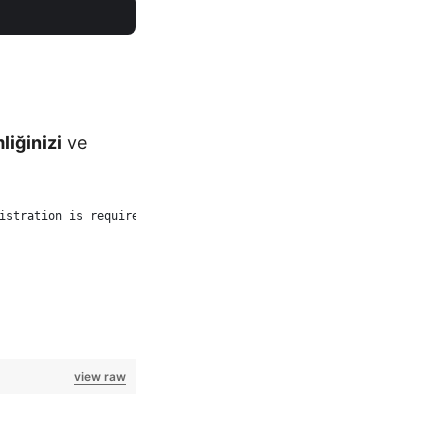
liğinizi
ve
istration is required).
view raw