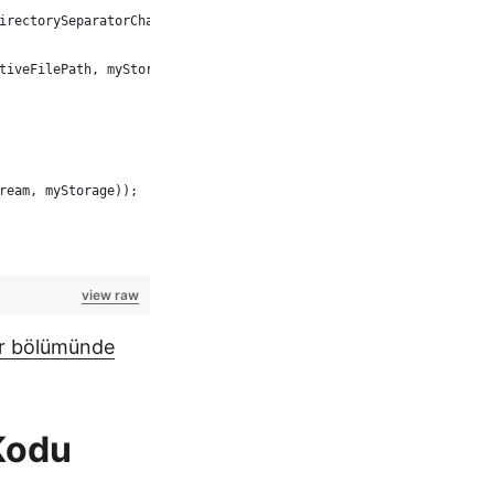
irectorySeparatorChar);
tiveFilePath, myStorage));
ream, myStorage));
view raw
r bölümünde
 Kodu