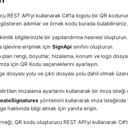
cu REST API’yi kullanarak C#’ta logolu bir QR kodunun
 gösteren adımlar ve örnek kodu burada bulabilirsiniz.
kimlik bilgilerinizle bir yapılandırma nesnesi oluşturun.
 işlevine erişmek için
SignApi
sınıfını oluşturun.
 plan rengi, boyutlar, hizalama, konum ve logo dosyas
mza için QR Kodu seçeneklerini ayarlayın.
e dosyası yolu ve çıktı dosyası yolu dahil olmak üzere
irtilen imzalama ayarlarını kullanarak bir imza isteği 
eateSignatures
yöntemini kullanarak imza isteğinde
e hakkında bilgi almak için yanıta erişin.
neği, QR kodu oluşturucu REST API’yi kullanarak C#’ta