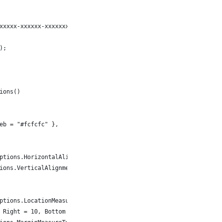
xxxxx-xxxxxx-xxxxxxx-xxxxxxxx", "xxxxxxxxxxxxxxxxxxxxxxxx");
);
ions()
Web = "#fcfcfc" },
Options.HorizontalAlignmentEnum.Right,
tions.VerticalAlignmentEnum.Center,
Options.LocationMeasureTypeEnum.Pixels,
, Right = 10, Bottom = 10, Top = 10 },