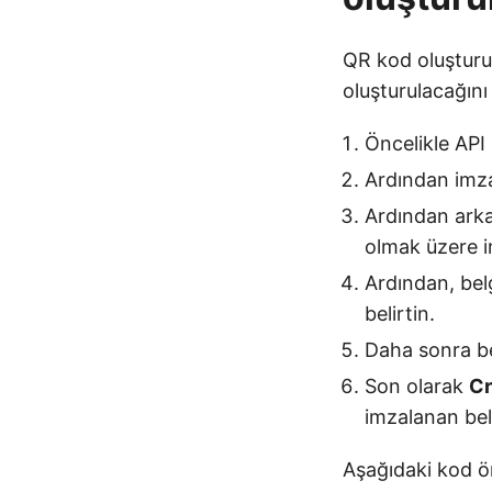
QR kod oluşturu
oluşturulacağını
Öncelikle API 
Ardından imza
Ardından arka
olmak üzere i
Ardından, belg
belirtin.
Daha sonra bel
Son olarak
Cr
imzalanan belg
Aşağıdaki kod ör