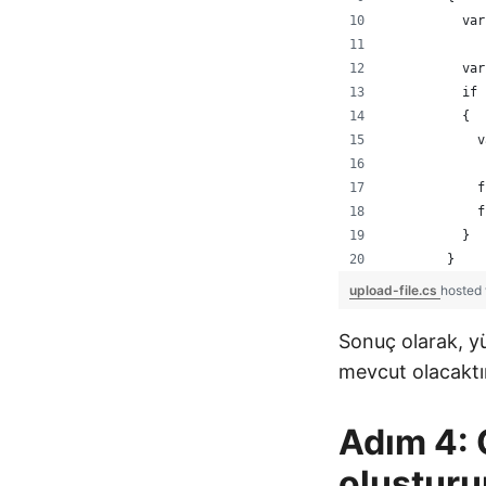
          var
          var
          if 
          {
            v
            f
            f
          }
        }
upload-file.cs
hosted
Sonuç olarak, yü
mevcut olacaktı
Adım 4: 
oluşturu