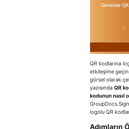
QR kodlarına log
etkileşime geçin
görsel olarak çe
yazısında
QR ko
kodunun nasıl o
GroupDocs.Signa
logolu QR kodlar
Adımların Ö