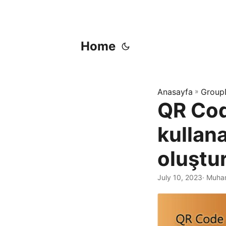
Home
Anasayfa
»
Group
QR Cod
kullan
oluştu
July 10, 2023
· Muha