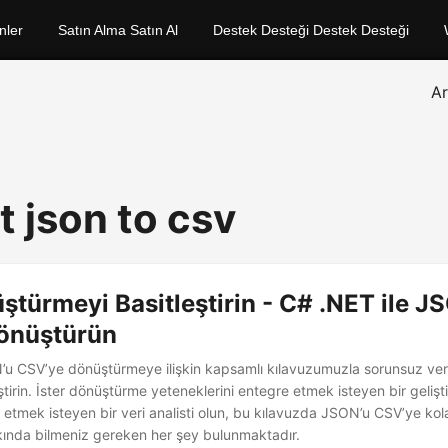
nler
Satın Alma Satın Al
Destek Desteği Destek Desteği
A
t json to csv
ştürmeyi Basitleştirin - C# .NET ile J
önüştürün
u CSV’ye dönüştürmeye ilişkin kapsamlı kılavuzumuzla sorunsuz ve
tirin. İster dönüştürme yeteneklerini entegre etmek isteyen bir geliştiri
e etmek isteyen bir veri analisti olun, bu kılavuzda JSON’u CSV’ye kola
ında bilmeniz gereken her şey bulunmaktadır.