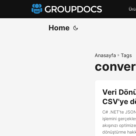
Ürü
Home
Anasayfa
»
Tags
conver
Veri Dönü
CSV'ye d
C# .NET’te JSON’
işlemini gerçekleş
akışınızı optimiz
dönüştürme hakk