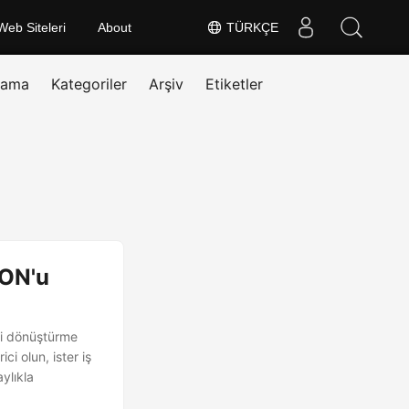
Web Siteleri
About
TÜRKÇE
rama
Kategoriler
Arşiv
Etiketler
SON'u
ri dönüştürme
ci olun, ister iş
ylıkla