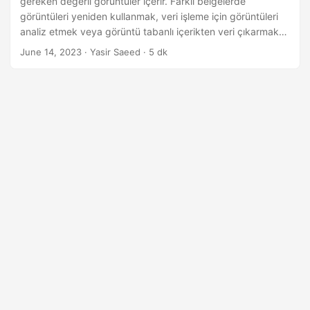
gereken değerli görüntüler içerir. Farklı belgelerde
n
görüntüleri yeniden kullanmak, veri işleme için görüntüleri
analiz etmek veya görüntü tabanlı içerikten veri çıkarmak
olsun, PDF dosyalarından görüntüleri çıkartabilme yeteneği
June 14, 2023
· Yasir Saeed · 5 dk
esastır. Java için GroupDocs.Parser Cloud SDK, PDF
dosyalarından programmatically görüntü çıkartmak için
kolay bir yol sağlar.