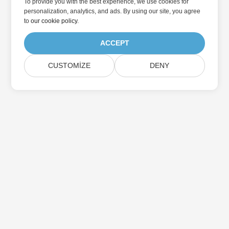
To provide you with the best experience, we use cookies for
personalization, analytics, and ads. By using our site, you agree
to
our cookie policy
.
ACCEPT
CUSTOMIZE
DENY
Home
Ürünler