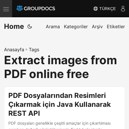
TÜRKÇE
T
o
Home
g
Arama
Kategoriler
Arşiv
Etiketler
g
l
Anasayfa
»
Tags
e
Extract images from
n
a
PDF online free
v
i
g
PDF Dosyalarından Resimleri
a
Çıkarmak için Java Kullanarak
t
REST API
i
o
PDF dosyaları genellikle çeşitli amaçlar için çıkartılması