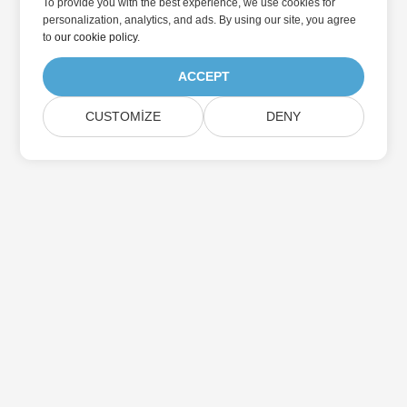
To provide you with the best experience, we use cookies for
personalization, analytics, and ads. By using our site, you agree
to
our cookie policy
.
ACCEPT
CUSTOMIZE
DENY
Home
Ürünler