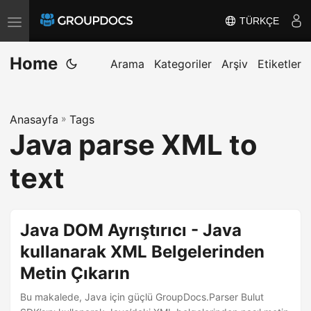
TÜRKÇE
T
o
Home
g
Arama
Kategoriler
Arşiv
Etiketler
g
l
Anasayfa
»
Tags
e
Java parse XML to
n
a
text
v
i
g
Java DOM Ayrıştırıcı - Java
a
kullanarak XML Belgelerinden
t
Metin Çıkarın
i
o
Bu makalede, Java için güçlü GroupDocs.Parser Bulut