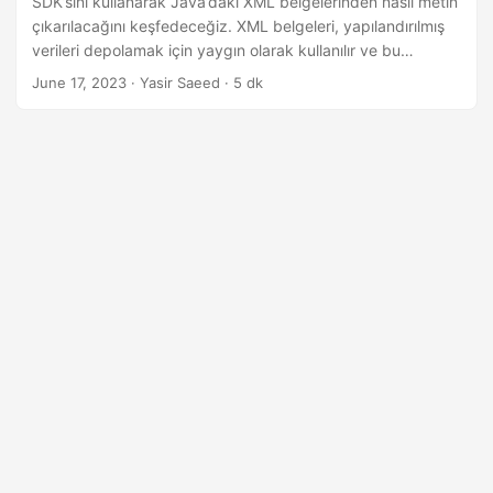
SDK’sını kullanarak Java’daki XML belgelerinden nasıl metin
n
çıkarılacağını keşfedeceğiz. XML belgeleri, yapılandırılmış
verileri depolamak için yaygın olarak kullanılır ve bu
belgelerden metin çıkarmak, çeşitli uygulamalar için çok
June 17, 2023
· Yasir Saeed · 5 dk
önemlidir. Java için GroupDocs.Parser Bulut SDK’sı, XML
belgelerinden metin çıkarma işlemini basitleştirir.